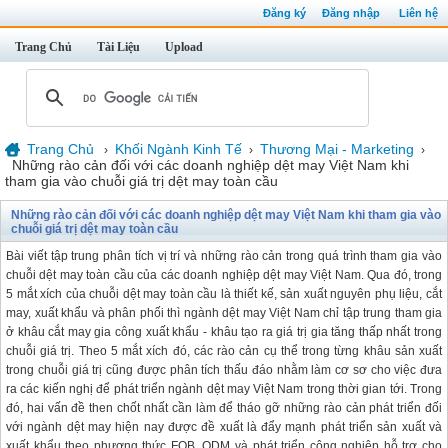
Đăng ký
Đăng nhập
Liên hệ
Trang Chủ
Tài Liệu
Upload
Trang Chủ
Khối Ngành Kinh Tế
Thương Mại - Marketing
›
›
›
Những rào cản đối với các doanh nghiệp dệt may Việt Nam khi
tham gia vào chuỗi giá trị dệt may toàn cầu
Những rào cản đối với các doanh nghiệp dệt may Việt Nam khi tham gia vào
chuỗi giá trị dệt may toàn cầu
Bài viết tập trung phân tích vị trí và những rào cản trong quá trình tham gia vào
chuỗi dệt may toàn cầu của các doanh nghiệp dệt may Việt Nam. Qua đó, trong
5 mắt xích của chuỗi dệt may toàn cầu là thiết kế, sản xuất nguyên phụ liệu, cắt
may, xuất khẩu và phân phối thì ngành dệt may Việt Nam chỉ tập trung tham gia
ở khâu cắt may gia công xuất khẩu - khâu tạo ra giá trị gia tăng thấp nhất trong
chuỗi giá trị. Theo 5 mắt xích đó, các rào cản cụ thể trong từng khâu sản xuất
trong chuỗi giá trị cũng được phân tích thấu đáo nhằm làm cơ sơ cho việc đưa
ra các kiến nghị để phát triển ngành dệt may Việt Nam trong thời gian tới. Trong
đó, hai vấn đề then chốt nhất cần làm để tháo gỡ những rào cản phát triển đối
với ngành dệt may hiện nay được đề xuất là đẩy mạnh phát triển sản xuất và
xuất khẩu theo phương thức FOB, ODM và phát triển công nghiệp hỗ trợ cho