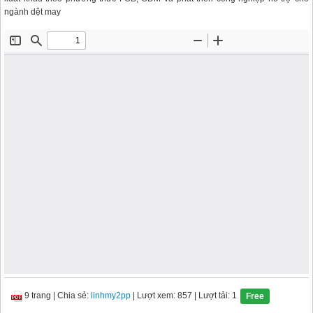
ngành dệt may
9 trang
|
Chia sẻ:
linhmy2pp
| Lượt xem: 857
| Lượt tải: 1
Free