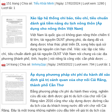
151 trang |
Chia sẻ:
Tiểu Khải Minh
| Ngày: 17/02/2024
| Lượt xem: 1280
|
Lượt tải: 1
Xác lập hệ thống chỉ báo, tiêu chí, tiêu chuẩn
đánh giá tiềm năng du lịch nông thôn (Áp
dụng cho nông thôn Việt Nam)
Việt Nam là quốc gia có không gian nông thôn chiếm tỉ
lệ lớn, tài nguyên DLNT phong phú, đa dạng đã và
đang được khai thác phát triển DL song hiệu quả sử
dụng tài nguyên còn hạn chế. Việc xác lập các tiêu
chí, tiêu chuẩn đánh giá tài nguyên DLNT Việt Nam nói chung và các địa
phương (thành phố, tỉnh, huyện ) nói riêng là công việc cần phải được ...
14 trang |
Chia sẻ:
linhmy2pp
| Ngày: 24/03/2022
| Lượt xem: 794
| Lượt tải: 1
Áp dụng phương pháp chi phí du hành để xác
định giá trị cảnh quan của chợ nổi Cái Răng,
thành phố Cần Thơ
Bằng phương pháp chi phí du hành theo vùng, nghiên
cứu đã xác định được giá trị du lịch của chợ nổi Cái
Răng năm 2016 cũng như xây dựng được đường cầu
du lịch của du khách trong nước đối với chợ nổi Cái
Răng. Đây là một trong những nghiên cứu đầu tiên về giá trị du lịch của