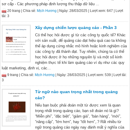
sơ cấp - Các phương pháp định lượng thu thập dữ liệu ...
20 trang |
Chia sẻ:
Mịch Hương
| Ngày: 28/03/2025
| Lượt xem: 647
| Lượt
tải: 3
Xây dựng chiến lược quảng cáo - Phần 3
Có thể học hỏi được gì từ các công ty quốc tế? Khác
với sản xuất, để quảng cáo đạt hiệu quả cao ta không
thể áp dụng cứng nhắc mô hình hoặc kinh nghiệm của
các công ty đã thành đạt. Tuy nhiên, chúng ta có thể
học hỏi được ở họ những nguyên lý và một số kinh
nghiệm thực tế khi làm quảng cáo ví dụ như các quy
luật marketing, định vị, các...
9 trang |
Chia sẻ:
Mịch Hương
| Ngày: 28/03/2025
| Lượt xem: 539
| Lượt tải:
3
Từ ngữ nào quan trọng nhất trong quảng
cáo?
Nếu bạn buộc phải đoán một từ được xem là quan
trọng nhất trong quảng cáo, bạn sẽ đoán nó là gì?
“Miễn phí”, “đặc biệt”, “giảm giá”, “bán hàng”, “mới”,
“nâng cấp”, “lớn hơn”, hay “tốt hơn”,.? Rất nhiều từ
ngữ trong quảng cáo ngày nay đánh mất ý nghĩa của