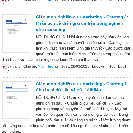
tải: 2
Giáo trình Nghiên cứu Marketing - Chương 8:
Phân tích và diễn giải dữ liệu trong nghiên
cứu marketing
NỘI DUNG CHÍNH Nội dung chương này bàn đến bao
gồm: - Thế nào là giả thuyết nghiên cứu - Các loại sai
lầm khi thực hiện kiểm định giả thuyết - Các bước giải
quyết một bài toán kiểm định - Các phương pháp kiểm
định tham số - Các phương pháp kiểm định phi tham số
57 trang |
Chia sẻ:
Mịch Hương
| Ngày: 28/03/2025
| Lượt xem: 468
| Lượt
tải: 3
Giáo trình Nghiên cứu Marketing - Chương 7:
Chuẩn bị dữ liệu và xử lí dữ liệu
NỘI DUNG CHÍNH Chương này đề cập đến các nội
dung chính sau: - Chuẩn bị dữ liệu để xử lý - Các
phương pháp và nguyên tắc mã hoá dữ liệu - Một số
vấn đề liên quan đến xử lý và diễn giải dữ liệu - Bảng
phân phối tần suất và bảng so sánh - Ước lượng tham
số - Ứng dụng tin học vào phân tích dữ liệu nghiên cứu Marketing - Phân
tích thống...