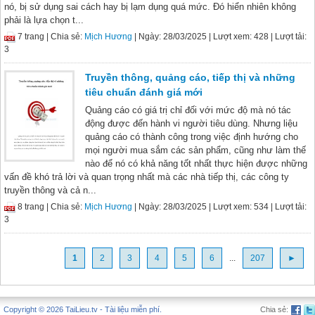
nó, bị sử dụng sai cách hay bị lạm dụng quá mức. Đó hiển nhiên không
phải là lựa chọn t...
7 trang |
Chia sẻ:
Mịch Hương
| Ngày: 28/03/2025
| Lượt xem: 428
| Lượt tải:
3
Truyền thông, quảng cáo, tiếp thị và những
tiêu chuẩn đánh giá mới
Quảng cáo có giá trị chỉ đối với mức độ mà nó tác
động được đến hành vi người tiêu dùng. Nhưng liệu
quảng cáo có thành công trong việc định hướng cho
mọi người mua sắm các sản phẩm, cũng như làm thế
nào để nó có khả năng tốt nhất thực hiện được những
vấn đề khó trả lời và quan trọng nhất mà các nhà tiếp thị, các công ty
truyền thông và cả n...
8 trang |
Chia sẻ:
Mịch Hương
| Ngày: 28/03/2025
| Lượt xem: 534
| Lượt tải:
3
1
2
3
4
5
6
...
207
►
Copyright © 2026 TaiLieu.tv - Tài liệu miễn phí.
Chia sẻ: