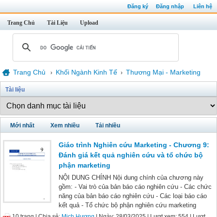
Đăng ký
Đăng nhập
Liên hệ
Trang Chủ
Tài Liệu
Upload
Trang Chủ
Khối Ngành Kinh Tế
Thương Mại - Marketing
›
›
Tài liệu
Mới nhất
Xem nhiều
Tải nhiều
Giáo trình Nghiên cứu Marketing - Chương 9:
Đánh giá kết quả nghiên cứu và tổ chức bộ
phận marketing
NỘI DUNG CHÍNH Nội dung chính của chương này
gồm: - Vai trò của bản báo cáo nghiên cứu - Các chức
năng của bản báo cáo nghiên cứu - Các loại báo cáo
kết quả - Tổ chức bộ phận nghiên cứu marketing
10 trang |
Chia sẻ:
Mịch Hương
| Ngày: 28/03/2025
| Lượt xem: 554
| Lượt