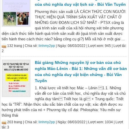
của chủ nghĩa duy vật lịch sử - Bùi Văn Tuyển
Phương thức sản xuất LÀ CÁCH THỨC CON NGƯỜI
THỰC HIỆN QUÁ TRÌNH SẢN XUẤT VẬT CHẤT Ở
NHỮNG GIAI ĐOẠN LỊCH SỬ NHẤT - PTSX cũng là
quá trình sản xuất của xã hội nhưng xét trên phương
diện cách thức tiến hành quá trình sản xuất đó (quá trình sản xuất được
tiến hành theo cách thức nào? bằng công cụ gì?) Mỗi xã hội ở một giai ...
132 trang |
Chia sẻ:
linhmy2pp
| Ngày: 08/03/2022
| Lượt xem: 945
| Lượt tải:
2
Bài giảng Những nguyên lý cơ bản của chủ
nghĩa Mác-Lênin - Bài 1: Những vấn đề cơ bản
của chủ nghĩa duy vật biện chứng - Bùi Văn
Tuyển
1. Khái lược về triết học Mác – Lênin 1.1. Những
vấn đề cơ bản của triết học, chủ nghĩa duy vật và chủ
nghĩa duy tâm Triết học là gì + Trung quốc: Triết
học là “TRÍ”: Nhận thức sâu sắc bản chất của sự vật; xác định được xu
hướng phát triển của nó + Phương tây cổ đại: Philosphia: Yêu mến sự
thông thái
203 trang |
Chia sẻ:
linhmy2pp
| Ngày: 08/03/2022
| Lượt xem: 1034
| Lượt
tải: 3