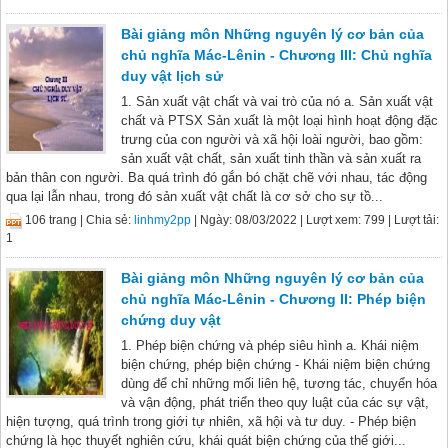
Bài giảng môn Những nguyên lý cơ bản của
chủ nghĩa Mác-Lênin - Chương III: Chủ nghĩa
duy vật lịch sử
1. Sản xuất vật chất và vai trò của nó a. Sản xuất vật
chất và PTSX Sản xuất là một loại hình hoạt động đặc
trưng của con người và xã hội loài người, bao gồm:
sản xuất vật chất, sản xuất tinh thần và sản xuất ra
bản thân con người. Ba quá trình đó gắn bó chặt chẽ với nhau, tác động
qua lại lẫn nhau, trong đó sản xuất vật chất là cơ sở cho sự tồ...
106 trang |
Chia sẻ:
linhmy2pp
| Ngày: 08/03/2022
| Lượt xem: 799
| Lượt tải:
1
Bài giảng môn Những nguyên lý cơ bản của
chủ nghĩa Mác-Lênin - Chương II: Phép biện
chứng duy vật
1. Phép biện chứng và phép siêu hình a. Khái niệm
biện chứng, phép biện chứng - Khái niệm biện chứng
dùng để chỉ những mối liên hệ, tương tác, chuyển hóa
và vận động, phát triển theo quy luật của các sự vật,
hiện tượng, quá trình trong giới tự nhiên, xã hội và tư duy. - Phép biện
chứng là học thuyết nghiên cứu, khái quát biện chứng của thế giới...