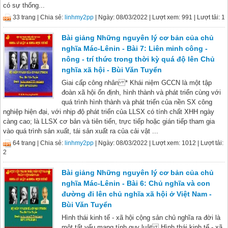
có sự thống...
33 trang |
Chia sẻ:
linhmy2pp
| Ngày: 08/03/2022
| Lượt xem: 991
| Lượt tải: 1
Bài giảng Những nguyên lý cơ bản của chủ
nghĩa Mác-Lênin - Bài 7: Liên minh công -
nông - trí thức trong thời kỳ quá độ lên Chủ
nghĩa xã hội - Bùi Văn Tuyển
Giai cấp công nhân * Khái niệm GCCN là một tập
đoàn xã hội ổn định, hình thành và phát triển cùng với
quá trình hình thành và phát triển của nền SX công
nghiệp hiện đại, với nhịp độ phát triển của LLSX có tính chất XHH ngày
càng cao; là LLSX cơ bản và tiên tiến, trực tiếp hoặc gián tiếp tham gia
vào quá trình sản xuất, tái sản xuất ra của cải vật ...
64 trang |
Chia sẻ:
linhmy2pp
| Ngày: 08/03/2022
| Lượt xem: 1012
| Lượt tải:
2
Bài giảng Những nguyên lý cơ bản của chủ
nghĩa Mác-Lênin - Bài 6: Chủ nghĩa và con
đường đi lên chủ nghĩa xã hội ở Việt Nam -
Bùi Văn Tuyển
Hình thái kinh tế - xã hội cộng sản chủ nghĩa ra đời là
một tất yếu mang tính quy luật Hình thái kinh tế - xã