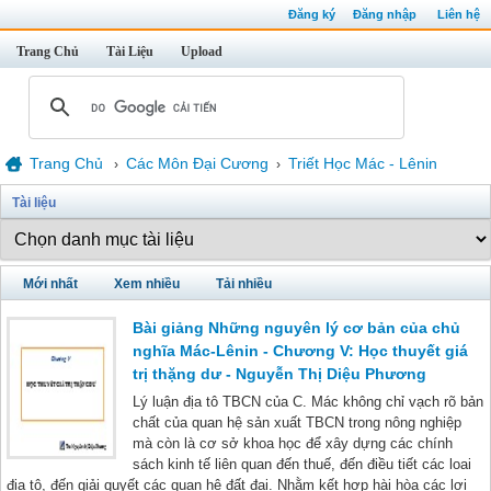
Đăng ký
Đăng nhập
Liên hệ
Trang Chủ
Tài Liệu
Upload
Trang Chủ
Các Môn Đại Cương
Triết Học Mác - Lênin
›
›
Tài liệu
Mới nhất
Xem nhiều
Tải nhiều
Bài giảng Những nguyên lý cơ bản của chủ
nghĩa Mác-Lênin - Chương V: Học thuyết giá
trị thặng dư - Nguyễn Thị Diệu Phương
Lý luận địa tô TBCN của C. Mác không chỉ vạch rõ bản
chất của quan hệ sản xuất TBCN trong nông nghiệp
mà còn là cơ sở khoa học để xây dựng các chính
sách kinh tế liên quan đến thuế, đến điều tiết các loai
địa tô, đến giải quyết các quan hệ đất đai. Nhằm kết hợp hài hòa các lợi