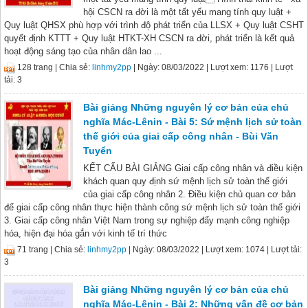
hội CSCN ra đời là một tất yếu mang tính quy luật +
Quy luật QHSX phù hợp với trình độ phát triển của LLSX + Quy luật CSHT
quyết định KTTT + Quy luật HTKT-XH CSCN ra đời, phát triển là kết quả
hoạt động sáng tạo của nhân dân lao ...
128 trang |
Chia sẻ:
linhmy2pp
| Ngày: 08/03/2022
| Lượt xem: 1176
| Lượt
tải: 3
Bài giảng Những nguyên lý cơ bản của chủ
nghĩa Mác-Lênin - Bài 5: Sứ mệnh lịch sử toàn
thế giới của giai cấp công nhân - Bùi Văn
Tuyển
KẾT CẤU BÀI GIẢNG Giai cấp công nhân và điều kiện
khách quan quy định sứ mệnh lịch sử toàn thế giới
của giai cấp công nhân 2. Điều kiện chủ quan cơ bản
để giai cấp công nhân thực hiện thành công sứ mệnh lịch sử toàn thế giới
3. Giai cấp công nhân Việt Nam trong sự nghiệp đẩy mạnh công nghiệp
hóa, hiện đại hóa gắn với kinh tế trí thức
71 trang |
Chia sẻ:
linhmy2pp
| Ngày: 08/03/2022
| Lượt xem: 1074
| Lượt tải:
3
Bài giảng Những nguyên lý cơ bản của chủ
nghĩa Mác-Lênin - Bài 2: Những vấn đề cơ bản