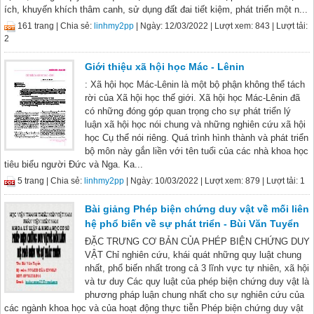
ích, khuyến khích thâm canh, sử dụng đất đai tiết kiệm, phát triển một n...
161 trang |
Chia sẻ:
linhmy2pp
| Ngày: 12/03/2022
| Lượt xem: 843
| Lượt tải:
2
Giới thiệu xã hội học Mác - Lênin
: Xã hội học Mác-Lênin là một bộ phận không thể tách
rời của Xã hội học thế giới. Xã hội học Mác-Lênin đã
có những đóng góp quan trọng cho sự phát triển lý
luận xã hội học nói chung và những nghiên cứu xã hội
học Cụ thể nói riêng. Quá trình hình thành và phát triển
bộ môn này gắn liền với tên tuổi của các nhà khoa học
tiêu biểu người Đức và Nga. Ka...
5 trang |
Chia sẻ:
linhmy2pp
| Ngày: 10/03/2022
| Lượt xem: 879
| Lượt tải: 1
Bài giảng Phép biện chứng duy vật về mối liên
hệ phổ biến về sự phát triển - Bùi Văn Tuyển
ĐẶC TRƯNG CƠ BẢN CỦA PHÉP BIỆN CHỨNG DUY
VẬT Chỉ nghiên cứu, khái quát những quy luật chung
nhất, phổ biến nhất trong cả 3 lĩnh vực tự nhiên, xã hội
và tư duy Các quy luật của phép biện chứng duy vật là
phương pháp luận chung nhất cho sự nghiên cứu của
các ngành khoa học và của hoạt động thực tiễn Phép biện chứng duy vật