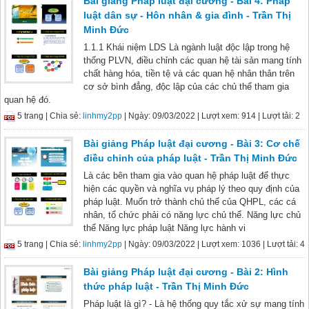
Bài giảng Pháp luật đại cương - Bài 4: Pháp
luật dân sự - Hôn nhân & gia đình - Trần Thị
Minh Đức
1.1.1 Khái niệm LDS Là ngành luật độc lập trong hệ
thống PLVN, điều chỉnh các quan hệ tài sản mang tính
chất hàng hóa, tiền tệ và các quan hệ nhân thân trên
cơ sở bình đẳng, độc lập của các chủ thể tham gia
quan hệ đó.
5 trang |
Chia sẻ:
linhmy2pp
| Ngày: 09/03/2022
| Lượt xem: 914
| Lượt tải: 2
Bài giảng Pháp luật đại cương - Bài 3: Cơ chế
điều chỉnh của pháp luật - Trần Thị Minh Đức
Là các bên tham gia vào quan hệ pháp luật để thực
hiện các quyền và nghĩa vụ pháp lý theo quy định của
pháp luật. Muốn trở thành chủ thể của QHPL, các cá
nhân, tổ chức phải có năng lực chủ thể. Năng lực chủ
thể Năng lực pháp luật Năng lực hành vi
5 trang |
Chia sẻ:
linhmy2pp
| Ngày: 09/03/2022
| Lượt xem: 1036
| Lượt tải: 4
Bài giảng Pháp luật đại cương - Bài 2: Hình
thức pháp luật - Trần Thị Minh Đức
Pháp luật là gì? - Là hệ thống quy tắc xử sự mang tính