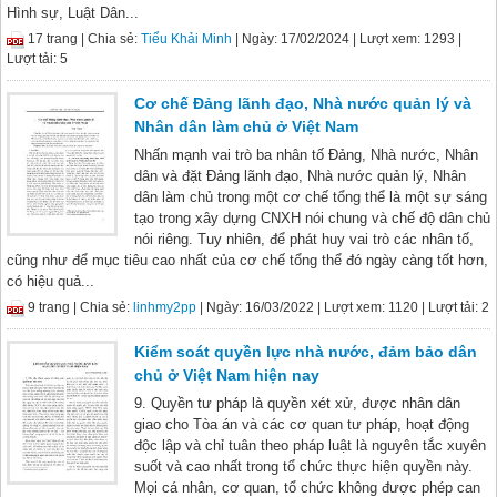
Hình sự, Luật Dân...
17 trang |
Chia sẻ:
Tiểu Khải Minh
| Ngày: 17/02/2024
| Lượt xem: 1293
|
Lượt tải: 5
Cơ chế Đảng lãnh đạo, Nhà nước quản lý và
Nhân dân làm chủ ở Việt Nam
Nhấn mạnh vai trò ba nhân tố Đảng, Nhà nước, Nhân
dân và đặt Đảng lãnh đạo, Nhà nước quản lý, Nhân
dân làm chủ trong một cơ chế tổng thể là một sự sáng
tạo trong xây dựng CNXH nói chung và chế độ dân chủ
nói riêng. Tuy nhiên, để phát huy vai trò các nhân tố,
cũng như để mục tiêu cao nhất của cơ chế tổng thể đó ngày càng tốt hơn,
có hiệu quả...
9 trang |
Chia sẻ:
linhmy2pp
| Ngày: 16/03/2022
| Lượt xem: 1120
| Lượt tải: 2
Kiểm soát quyền lực nhà nước, đảm bảo dân
chủ ở Việt Nam hiện nay
9. Quyền tư pháp là quyền xét xử, được nhân dân
giao cho Tòa án và các cơ quan tư pháp, hoạt động
độc lập và chỉ tuân theo pháp luật là nguyên tắc xuyên
suốt và cao nhất trong tổ chức thực hiện quyền này.
Mọi cá nhân, cơ quan, tổ chức không được phép can