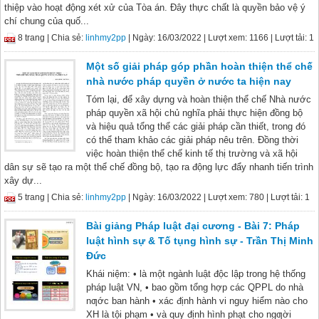
thiệp vào hoạt động xét xử của Tòa án. Đây thực chất là quyền bảo vệ ý
chí chung của quố...
8 trang |
Chia sẻ:
linhmy2pp
| Ngày: 16/03/2022
| Lượt xem: 1166
| Lượt tải: 1
Một số giải pháp góp phần hoàn thiện thể chế
nhà nước pháp quyền ở nước ta hiện nay
Tóm lại, để xây dựng và hoàn thiện thể chế Nhà nước
pháp quyền xã hội chủ nghĩa phải thực hiện đồng bộ
và hiệu quả tổng thể các giải pháp cần thiết, trong đó
có thể tham khảo các giải pháp nêu trên. Đồng thời
việc hoàn thiện thể chế kinh tế thị trường và xã hội
dân sự sẽ tạo ra một thể chế đồng bộ, tạo ra động lực đẩy nhanh tiến trình
xây dự...
5 trang |
Chia sẻ:
linhmy2pp
| Ngày: 16/03/2022
| Lượt xem: 780
| Lượt tải: 1
Bài giảng Pháp luật đại cương - Bài 7: Pháp
luật hình sự & Tố tụng hình sự - Trần Thị Minh
Đức
Khái niệm: • là một ngành luật độc lập trong hệ thống
pháp luật VN, • bao gồm tổng hợp các QPPL do nhà
nƣớc ban hành • xác định hành vi nguy hiểm nào cho
XH là tội phạm • và quy định hình phạt cho ngƣời