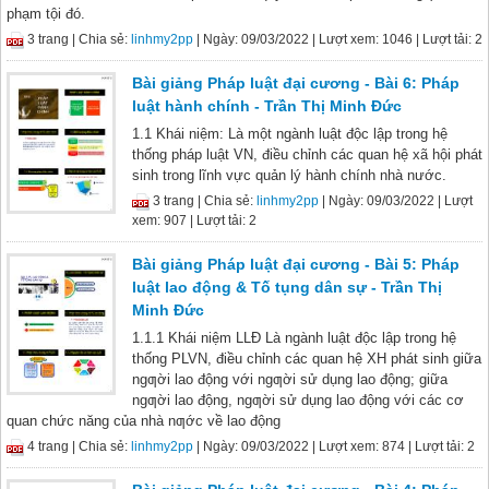
phạm tội đó.
3 trang |
Chia sẻ:
linhmy2pp
| Ngày: 09/03/2022
| Lượt xem: 1046
| Lượt tải: 2
Bài giảng Pháp luật đại cương - Bài 6: Pháp
luật hành chính - Trần Thị Minh Đức
1.1 Khái niệm: Là một ngành luật độc lập trong hệ
thống pháp luật VN, điều chỉnh các quan hệ xã hội phát
sinh trong lĩnh vực quản lý hành chính nhà nước.
3 trang |
Chia sẻ:
linhmy2pp
| Ngày: 09/03/2022
| Lượt
xem: 907
| Lượt tải: 2
Bài giảng Pháp luật đại cương - Bài 5: Pháp
luật lao động & Tố tụng dân sự - Trần Thị
Minh Đức
1.1.1 Khái niệm LLĐ Là ngành luật độc lập trong hệ
thống PLVN, điều chỉnh các quan hệ XH phát sinh giữa
ngƣời lao động với ngƣời sử dụng lao động; giữa
ngƣời lao động, ngƣời sử dụng lao động với các cơ
quan chức năng của nhà nƣớc về lao động
4 trang |
Chia sẻ:
linhmy2pp
| Ngày: 09/03/2022
| Lượt xem: 874
| Lượt tải: 2