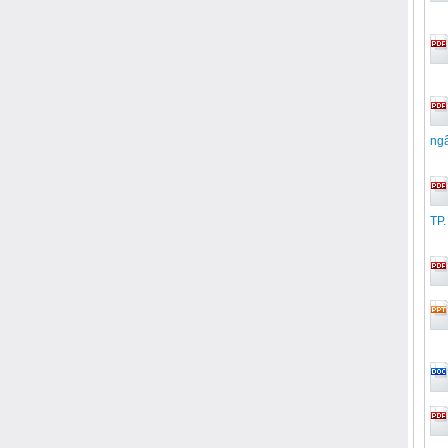
ng
TP.