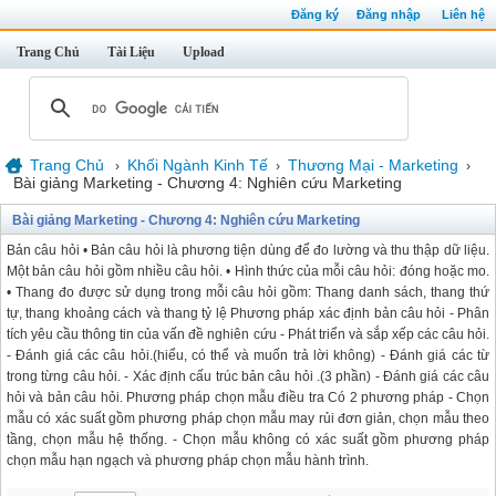
Đăng ký
Đăng nhập
Liên hệ
Trang Chủ
Tài Liệu
Upload
Trang Chủ
Khối Ngành Kinh Tế
Thương Mại - Marketing
›
›
›
Bài giảng Marketing - Chương 4: Nghiên cứu Marketing
Bài giảng Marketing - Chương 4: Nghiên cứu Marketing
Bản câu hỏi • Bản câu hỏi là phương tiện dùng để đo lường và thu thập dữ liệu.
Một bản câu hỏi gồm nhiều câu hỏi. • Hình thức của mỗi câu hỏi: đóng hoặc mo.
• Thang đo được sử dụng trong mỗi câu hỏi gồm: Thang danh sách, thang thứ
tự, thang khoảng cách và thang tỷ lệ Phương pháp xác định bản câu hỏi - Phân
tích yêu cầu thông tin của vấn đề nghiên cứu - Phát triển và sắp xếp các câu hỏi.
- Đánh giá các câu hỏi.(hiểu, có thể và muốn trả lời không) - Đánh giá các từ
trong từng câu hỏi. - Xác định cấu trúc bản câu hỏi .(3 phần) - Đánh giá các câu
hỏi và bản câu hỏi. Phương pháp chọn mẫu điều tra Có 2 phương pháp - Chọn
mẫu có xác suất gồm phương pháp chọn mẫu may rủi đơn giản, chọn mẫu theo
tầng, chọn mẫu hệ thống. - Chọn mẫu không có xác suất gồm phương pháp
chọn mẫu hạn ngạch và phương pháp chọn mẫu hành trình.