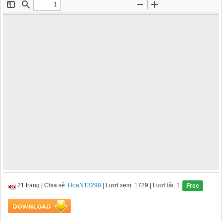
21 trang
|
Chia sẻ:
HoaNT3298
| Lượt xem: 1729
| Lượt tải: 1
Free