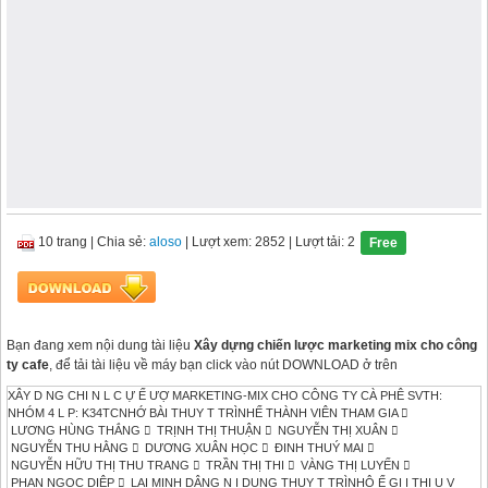
10 trang
|
Chia sẻ:
aloso
| Lượt xem: 2852
| Lượt tải: 2
Free
Bạn đang xem nội dung tài liệu
Xây dựng chiến lược marketing mix cho công
ty cafe
, để tải tài liệu về máy bạn click vào nút DOWNLOAD ở trên
XÂY D NG CHI N L C Ự Ế ƯỢ MARKETING-MIX CHO CÔNG TY CÀ PHÊ SVTH:
NHÓM 4 L P: K34TCNHỚ BÀI THUY T TRÌNHẾ THÀNH VIÊN THAM GIA 
LƯƠNG HÙNG THẮNG  TRỊNH THỊ THUẬN  NGUYỄN THỊ XUÂN 
NGUYỄN THU HẰNG  DƯƠNG XUÂN HỌC  ĐINH THUÝ MAI 
NGUYỄN HỮU THỊ THU TRANG  TRẦN THỊ THI  VÀNG THỊ LUYẾN 
PHAN NGỌC DIỆP  LẠI MINH DÂNG N I DUNG THUY T TRÌNHỘ Ế GI I THI U V