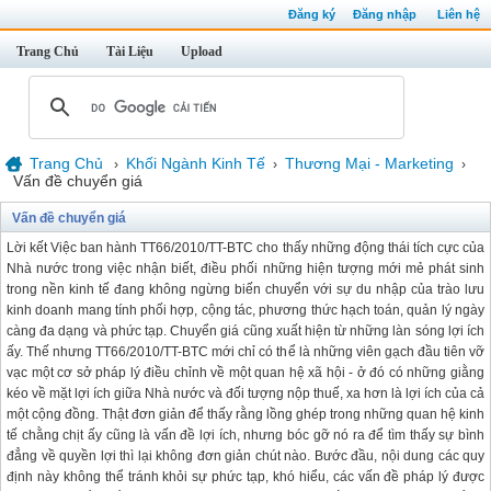
Đăng ký
Đăng nhập
Liên hệ
Trang Chủ
Tài Liệu
Upload
Trang Chủ
Khối Ngành Kinh Tế
Thương Mại - Marketing
›
›
›
Vấn đề chuyển giá
Vấn đề chuyển giá
Lời kết Việc ban hành TT66/2010/TT-BTC cho thấy những động thái tích cực của
Nhà nước trong việc nhận biết, điều phối những hiện tượng mới mẻ phát sinh
trong nền kinh tế đang không ngừng biến chuyển với sự du nhập của trào lưu
kinh doanh mang tính phối hợp, cộng tác, phương thức hạch toán, quản lý ngày
càng đa dạng và phức tạp. Chuyển giá cũng xuất hiện từ những làn sóng lợi ích
ấy. Thế nhưng TT66/2010/TT-BTC mới chỉ có thể là những viên gạch đầu tiên vỡ
vạc một cơ sở pháp lý điều chỉnh về một quan hệ xã hội - ở đó có những giằng
kéo về mặt lợi ích giữa Nhà nước và đối tượng nộp thuế, xa hơn là lợi ích của cả
một cộng đồng. Thật đơn giản để thấy rằng lồng ghép trong những quan hệ kinh
tế chằng chịt ấy cũng là vấn đề lợi ích, nhưng bóc gỡ nó ra để tìm thấy sự bình
đẳng về quyền lợi thì lại không đơn giản chút nào. Bước đầu, nội dung các quy
định này không thể tránh khỏi sự phức tạp, khó hiểu, các vấn đề pháp lý được