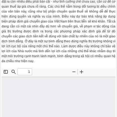
đặt ra còn nhiều điều phải bàn cãi - như tính cưỡng chế chưa cao, căn cứ để cơ
quan thuế áp giá chưa rõ ràng. Các chủ thể nằm trong đối tượng bị điều chỉnh
của văn bản này, cũng như bộ phận chuyên quản thuế sẽ không dễ để thực
hiện đúng quyền và nghĩa vụ của mình. Điều này dự báo khả năng áp dụng
biện pháp định giá chuyển giao của Việt Nam trên thực tiễn sẽ khó khăn. Tất cả
đang cần có một cái nhìn đầy đủ hơn về chuyển giá, về phạm vi tác động của
giá thị trường được định ra trong các phương pháp xác định giá để từ đó
chuyển các giao dịch liên kết về đúng với bản chất tự nhiên của nó là một giao
dịch bình đẳng. Ở đây là một sự bình đẳng theo đúng nghĩa thị trường không vì
lợi ích cục bộ của riêng một chủ thể nào. Làm được điều này không chỉ bảo vệ
lợi ích của Nhà nước mà tính đến lợi ích của những chủ thể khác nhằm duy trì
một môi trường cạnh tranh lành mạnh, bình đẳng trong xã hội có nhiều quan hệ
đa chiều như hiện nay.