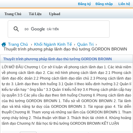
Đăng ký
Đăng nhập
Liên hệ
Trang Chủ
Tài Liệu
Upload
Trang Chủ
Khối Ngành Kinh Tế
Quản Trị
›
›
›
Thuyết trình phương pháp lãnh đạo thủ tướng GORDON BROWN
Thuyết trình phương pháp lãnh đạo thủ tướng GORDON BROWN
LỜI MỞ ĐẦU Chương I. Cơ sở lí luận về phong cách lãnh đạo 1. Các khái niệm
về phong cách lãnh đạo 2. Các mô hình phong cách lãnh đạo 2.1 Phong cách
lãnh đạo độc đoán 2.2 Phong cách lãnh đạo dân chủ 2.3 Phong cách lãnh đạo
tự do 3. Lãnh đạo theo tình huống 3.1 Quản lí theo kiểu định hướng 3.2 Quản lí
kiểu tư vấn hay “ ông bầu “ 3.3 Quản lí kiểu hỗ trợ 3.4 Phong cách phân cấp hay
ủy quyền 3.5 Các yêu cầu đạo theo tình huống Chương II. Phong cách lãnh đạo
của thủ tướng GORDON BROWN 1. Tiểu sử về GORDON BROWN 2. Tài lãnh
đạo và khả năng tư duy của GORDON BROWN 3. Tài ngoại giao 4. Tài diễn
thuyết Chương III. Tham vọng và những sai lầm của GORDON BROWN 1. Tham
vọng cháy bỏng 2. Thỏa thuận với Blair 3. Thách thức tài chính 4. Khủng hoảng
lãnh đạo Chương IV. Bài học từ thủ tướng GORDON BROWN KẾT LUẬN