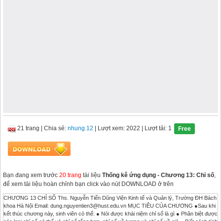
21 trang
|
Chia sẻ:
nhung.12
| Lượt xem: 2022
| Lượt tải: 1
Free
Bạn đang xem trước
20 trang
tài liệu
Thống kê ứng dụng - Chương 13: Chỉ số
,
để xem tài liệu hoàn chỉnh bạn click vào nút DOWNLOAD ở trên
CHƯƠNG 13 CHỈ SỐ Ths. Nguyễn Tiến Dũng Viện Kinh tế và Quản lý, Trường ĐH Bách
khoa Hà Nội Email:
dung.nguyentien3@hust.edu.vn
MỤC TIÊU CỦA CHƯƠNG ●Sau khi
kết thúc chương này, sinh viên có thể: ● Nói được khái niệm chỉ số là gì ● Phân biệt được