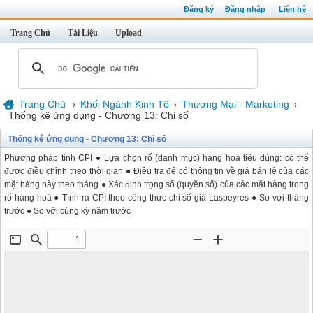
Đăng ký
Đăng nhập
Liên hệ
Trang Chủ
Tài Liệu
Upload
Trang Chủ
Khối Ngành Kinh Tế
Thương Mại - Marketing
›
›
›
Thống kê ứng dụng - Chương 13: Chỉ số
Thống kê ứng dụng - Chương 13: Chỉ số
Phương pháp tính CPI ● Lựa chọn rổ (danh mục) hàng hoá tiêu dùng: có thể
được điều chỉnh theo thời gian ● Điều tra để có thông tin về giá bán lẻ của các
mặt hàng này theo tháng ● Xác định trọng số (quyền số) của các mặt hàng trong
rổ hàng hoá ● Tính ra CPI theo công thức chỉ số giá Laspeyres ● So với tháng
trước ● So với cùng kỳ năm trước