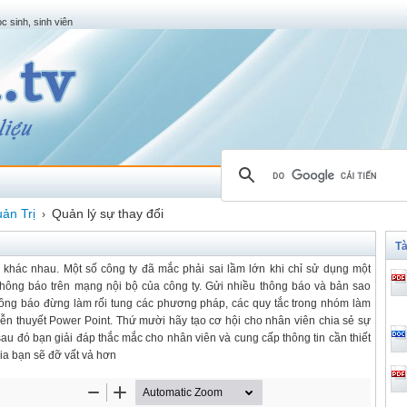
c sinh, sinh viên
ản Trị
Quản lý sự thay đổi
›
Tà
hác nhau. Một số công ty đã mắc phải sai lầm lớn khi chỉ sử dụng một
thông báo trên mạng nội bộ của công ty. Gửi nhiều thông báo và bản sao
thông báo đừng làm rối tung các phương pháp, các quy tắc trong nhóm làm
iễn thuyết Power Point. Thứ mười hãy tạo cơ hội cho nhân viên chia sẻ sự
sau đó bạn giải đáp thắc mắc cho nhân viên và cung cấp thông tin cần thiết
ia bạn sẽ đỡ vất vả hơn