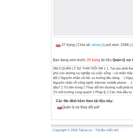
37 trang
|
Chia sẻ:
aloso
| Lượt xem: 2496
| 
Bạn đang xem trước
20 trang
tài liệu
Quản lý sự 
SM 0 QUẢN LÝ SỰ THAY ĐỔI SM 1 1. Tại sao phải thay đổi?  Để giữ thế cân bằng và phát triển – công ty  Tạo ra cơ hội để làm phong phú con đường sự nghiệp và cuộc sống – cá nhân Hãy đón nhận sự thay đổi 1. Hiểu biết về sự thay đổi SM 2 2. Nguyên nhân của sự thay đổi  Nguyên nhân xã hội: xu hướng tiêu dùng…  Nguyên nhân kinh tế: toàn cầu hoá, cổ phần hoá doanh nghiệp doanh nhà nước…  Nguyên nhân về công nghệ: internet; mobile phone… 1. Hiểu biết về sự thay đổi SM 3 1. Hiểu biết về sự thay đổi 1. Nhận biết thay đổi từ đâu?  Từ bên trong  Thay đổi lớn thường xuất phát từ cấp cao nhất  Từ đối thủ cạnh tranh  Sản phẩm mới  Hạ giá bán sản phẩm…  Từ môi trường xung quanh  Pháp lý  Các nhà đầu tư  Khách hàng SM 4 Pháp lý: 1. Cổ phần hoá doanh nghiệp nhà nước 2. Niêm yết trên thị trường chứng khoán các công ty đã được cổ phần hoá 3. Không được vừa kiểm toán vừa cung cấp dịch vụ kế toán Nhà đầu tư 1. Áp lực về cổ tức 2. Bán cổ phiếu Khách hàng 1. Sự trung thành của khách hàng 2. Ý kiến đóng góp của khách hàng 1. Hiểu biết về sự thay đổi SM 5 4. Phân loại sự thay đổi  Thay đổi từ từ: tái cấu trúc,…  Thay đổi tức thì: chính sách an toàn… 1. Hiểu biết về sự thay đổi SM 6 5. Chọn lựa thay đổi  Nên tập trung vào một vài quy trình thật sự cần thiết  Ưu tiên thay đổi ở những lĩnh vực chính, sau đó hãy tập trung diện rộng hơn  Phải có mục tiêu rõ ràng 1. Hiểu biết về sự thay đổi SM 7 2. Thiết lập các mục tiêu cụ thể: Quy trình thay đổi nên được bắt đầu với những tuyên bố rõ ràng và chi tiết về các mục tiêu mà bạn muốn vươn tới. Các mục tiêu này nên được trình bày trong bối cảnh tình hình thực tế và liên quan với mục đích chung của công ty. Điều này yêu cầu hoạt động thông tin và giao tiếp nội bộ phải được đảm bảo thông suốt để toàn bộ nhân viên đều chắc chắn rằng tập thể của bạn đang đi đúng hướng, đồng thời các mục tiêu lớn của công ty không mâu thuẫn với nhu cầu của nhân viên. SM 8 Hoạch định và thực hiện Sự thay đổi SM 9 3. Hoạch định và thực hiện sự thay đổi  Thay đổi là một quá trình không phải là một sự kiện  Thay đổi nên được thực hiện theo chiến lược sau đây: 1. Mục tiêu chiến lược rõ ràng 2. Có sự hỗ trợ từ cấp cao nhất 3. Quản lý dự án thay đổi 4. Cần có thời gian 5. Hệ thống thưởng phạt 6. Lập kế hoạch 7. Thay đổi phải có tính thực tế 8. Sử dụng hệ thống hiện có 9. Hợp tác giữa các bộ phận trong tổ chức 10. Mô hình mẫu (làm gương) 11. Phải linh hoạt 12. Xác định các thước đo mục tiêu rõ ràng SM 10  Vì sao cần có sự hỗ trợ của cấp trên?  Có nguồn lực để thực hiện thay đổi  Giám sát sự thay đổi  Góp phần thúc đẩy nhanh sự thay đổi  Ví dụ (hệ thống IT nội bộ các cơ quan nhà nước)  Vì sao cần có kỹ năng quản lý dự án?  Do thay đổi thường kéo dài  Liên quan đến nhiều bộ phận  Ví dụ  Vì sao cần thời gian và kế hoạch cho sự thay đổi?  Nhân viên có liên quan cần được huấn luyện những thay đổi  Lập kế hoạch để bảo đảm thay đổi đạt được mục tiêu trong khung thời gian được xác định cụ thể  Ví dụ (về thay đổi trong ban hành chuẩn mực kế toán) 3. Hoạch định và thực hiện sự thay đổi SM 11  Nhiều vấn đề và sự chống đối thường phát sinh trong quá trình thay đổi  Thay đổi thường đi theo 5 giai đoạn: 1. Giai đoạn chống đối 2. Giai đoạn từ chối chấp nhận/bảo vệ 3. Giai đoạn loại bỏ những cái cũ 4. Giai đoạn thích nghi với thay đổi 5. Giai đoạn thay thế hoàn toàn cái cũ  Thay đổi thường có 3 giai đoạn 1. Nhận dạng sự không hài lòng với tình trạng hiện hành 2. Thực hiện sự thay đổi 3. Đưa thay đổi vào công việc hàng ngày THAY ĐỔI SẼ TẠO RA NHỮNG PHẢN KHÁNG 3. Hoạch định và thực hiện sự thay đổi SM 12  Một số công cụ để giải quyết những vấn đề và chống đối 1. Thông tin có hiệu quả: khuyến khích thông tin 2 chiều, thông tin phải rõ ràng, nhất quán; 2. Xây dựng điển hình; 3. Tiếp xúc để nắm bắt tâm tư nguyện vọng của nhân viên; 4. Xây dựng lại lòng tự trọng của nhân viên; 5. Khuyến khích nhân viên tham gia và huấn luyện; 6. Sử dụng tư vấn bên ngoài; 7. Giải quyết khác nhau về văn hoá (những thay đổi có tính quốc tế); 3. Hoạch định và t
Các file đính kèm theo tài liệu này:
Quản lý sự thay đổi.pdf
Copyright © 2026 TaiLieu.tv - Tài liệu miễn phí.