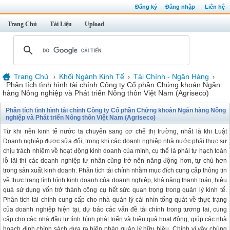
Đăng ký
Đăng nhập
Liên hệ
Trang Chủ
Tài Liệu
Upload
Trang Chủ
Khối Ngành Kinh Tế
Tài Chính - Ngân Hàng
›
›
›
Phân tích tình hình tài chính Công ty Cổ phần Chứng khoán Ngân
hàng Nông nghiệp và Phát triển Nông thôn Việt Nam (Agriseco)
Phân tích tình hình tài chính Công ty Cổ phần Chứng khoán Ngân hàng Nông
nghiệp và Phát triển Nông thôn Việt Nam (Agriseco)
Từ khi nền kinh tế nước ta chuyển sang cơ chế thị trường, nhất là khi Luật
Doanh nghiệp được sửa đổi, trong khi các doanh nghiệp nhà nước phải thực sự
chịu trách nhiệm về hoạt động kinh doanh của mình, cụ thể là phải tự hạch toán
lỗ lãi thì các doanh nghiệp tư nhân cũng trở nên năng động hơn, tự chủ hơn
trong sản xuất kinh doanh. Phân tích tài chính nhằm mục đích cung cấp thông tin
về thực trạng tình hình kinh doanh của doanh nghiệp, khả năng thanh toán, hiệu
quả sử dụng vốn trở thành công cụ hết sức quan trọng trong quản lý kinh tế.
Phân tích tài chính cung cấp cho nhà quản lý cái nhìn tổng quát về thực trạng
của doanh nghiệp hiện tại, dự báo các vấn đề tài chính trong tương lai, cung
cấp cho các nhà đầu tư tình hình phát triển và hiệu quả hoạt động, giúp các nhà
hoạch định chính sách đưa ra biện pháp quản lý hữu hiệu. Chính vì vậy chúng