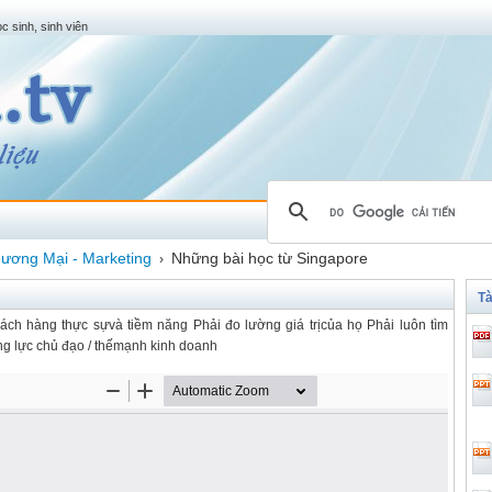
c sinh, sinh viên
ương Mại - Marketing
Những bài học từ Singapore
›
Tà
ách hàng thực sựvà tiềm năng Phải đo lường giá trịcủa họ Phải luôn tìm
g lực chủ đạo / thếmạnh kinh doanh