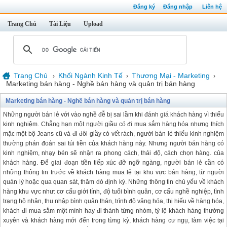
Đăng ký
Đăng nhập
Liên hệ
Trang Chủ
Tài Liệu
Upload
Trang Chủ
Khối Ngành Kinh Tế
Thương Mại - Marketing
›
›
›
Marketing bán hàng - Nghề bán hàng và quản trị bán hàng
Marketing bán hàng - Nghề bán hàng và quản trị bán hàng
Những người bán lẻ với vào nghề đễ bị sai lầm khi đánh giá khách hàng vì thiếu
kinh nghiệm. Chẳng hạn một người giầu có đi mua sắm hàng hóa nhưng thích
mặc một bộ Jeans cũ và đi đôi giầy có vết rách, người bán lẻ thiếu kinh nghiệm
thường phán đoán sai túi tiền của khách hàng này. Nhưng người bán hàng có
kinh nghiệm, nhạy bén sẽ nhận ra phong cách, thái độ, cách chọn hàng. của
khách hàng. Để giai đoạn tiền tiếp xúc đỡ ngỡ ngàng, người bán lẻ cần có
những thông tin trước về khách hàng mua lẻ tại khu vực bán hàng, từ người
quản lý hoặc qua quan sát, thăm dò định kỳ. Những thông tin chủ yếu về khách
hàng khu vực như: cơ cấu giới tính, độ tuổi bình quân, cơ cấu nghề nghiệp, tình
trạng hộ nhân, thu nhập bình quân thán, trình độ văng hóa, thị hiếu về hàng hóa,
khách đi mua sắm một mình hay đi thành từng nhóm, tỷ lệ khách hàng thường
xuyên và khách hàng mới đến trong từng kỳ, khách hàng cư ngụ, làm việc tại