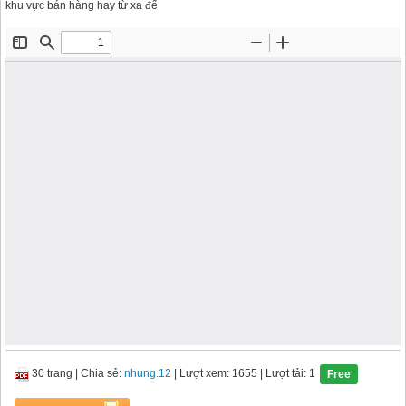
khu vực bán hàng hay từ xa đế
30 trang
|
Chia sẻ:
nhung.12
| Lượt xem: 1655
| Lượt tải: 1
Free