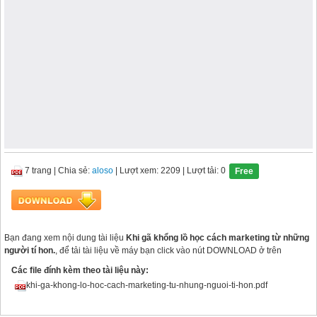
7 trang
|
Chia sẻ:
aloso
| Lượt xem: 2209
| Lượt tải: 0
Free
Bạn đang xem nội dung tài liệu
Khi gã khổng lồ học cách marketing từ những
người tí hon.
, để tải tài liệu về máy bạn click vào nút DOWNLOAD ở trên
Các file đính kèm theo tài liệu này:
khi-ga-khong-lo-hoc-cach-marketing-tu-nhung-nguoi-ti-hon.pdf