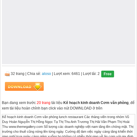
32 trang
|
Chia sẻ:
aloso
| Lượt xem: 6461
| Lượt tải: 2
Free
Bạn đang xem trước
20 trang
tài liệu
Kế hoạch kinh doanh Cơm văn phòng
, để
xem tài liệu hoàn chỉnh bạn click vào nút DOWNLOAD ở trên
Kế hoạch kinh doanh Cơm văn phòng lunch restaurant Các thàng viên trong nhóm Vũ
Duy Hoàn Nguyễn Thị Hồng Ngọc Tạ Thị Thu Anh Trương Thị Hải Vân Phạm Thị Hoài
Thu www.themegallery.com Số lượng các doanh nghiệp việt nam tăng lên chóng mặt. Thị
trường cho thuê cũng nóng lên từng ngày. Cường độ làm việc ngày càng tăng khiến thời
gian nghỉ trưa ngày càng giảm xuống họ không có nhiều thời gian về ăn cơm với gia đình