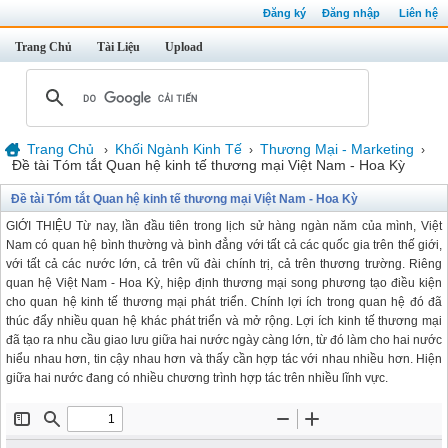
Đăng ký
Đăng nhập
Liên hệ
Trang Chủ
Tài Liệu
Upload
Trang Chủ
Khối Ngành Kinh Tế
Thương Mại - Marketing
›
›
›
Đề tài Tóm tắt Quan hệ kinh tế thương mại Việt Nam - Hoa Kỳ
Đề tài Tóm tắt Quan hệ kinh tế thương mại Việt Nam - Hoa Kỳ
GIỚI THIỆU Từ nay, lần đầu tiên trong lịch sử hàng ngàn năm của mình, Việt
Nam có quan hệ bình thường và bình đẳng với tất cả các quốc gia trên thế giới,
với tất cả các nước lớn, cả trên vũ đài chính trị, cả trên thương trường. Riêng
quan hệ Việt Nam - Hoa Kỳ, hiệp định thương mại song phương tạo điều kiện
cho quan hệ kinh tế thương mại phát triển. Chính lợi ích trong quan hệ đó đã
thúc đẩy nhiều quan hệ khác phát triển và mở rộng. Lợi ích kinh tế thương mại
đã tạo ra nhu cầu giao lưu giữa hai nước ngày càng lớn, từ đó làm cho hai nước
hiểu nhau hơn, tin cậy nhau hơn và thấy cần hợp tác với nhau nhiều hơn. Hiện
giữa hai nước đang có nhiều chương trình hợp tác trên nhiều lĩnh vực.