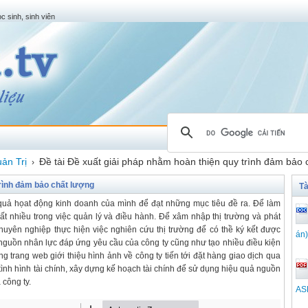
c sinh, sinh viên
ản Trị
Đề tài Đề xuất giải pháp nhằm hoàn thiện quy trình đảm bảo 
›
trình đảm bảo chất lượng
Tà
 quả họat động kinh doanh của mình để đạt những mục tiêu đề ra. Để làm
ất nhiều trong việc quản lý và điều hành. Để xâm nhập thị trường và phát
chuyên nghiệp thực hiện việc nghiên cứu thị trường để có thề ký kết được
án)
o nguồn nhân lực đáp ứng yêu cầu của công ty cũng như tạo nhiều điều kiện
g trang web giới thiệu hình ảnh về công ty tiến tới đặt hàng giao dịch qua
tình hình tài chính, xây dựng kế hoạch tài chính để sử dụng hiệu quả nguồn
công ty.
ASE