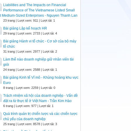
Liabilities and The Impacts on Financial
Performance of The Vietnamese Listed Small
d Medium-Sized Enterprises - Nguyen Thanh Lan
23 trang | Lượt xem: 911 | Lượt tải: 1
Bài giảng Lập kế hoạch HR
29 trang | Lượt xem: 2733 | Lượt tải: 4
Bài giảng Hành vi tổ chức - Cơ sở của bộ máy
tổ chức
31 trang | Lượt xem: 2977 | Lượt tải: 2
Làm thế nào doanh nghiệp giữ nhân viên tài
giỏi
24 trang | Lượt xem: 2588 | Lượt tải: 1
Bài giảng Kinh tế Vĩ mô - Khủng hoảng khu vực
Euro
8 trang | Lượt xem: 2259 | Lượt tải: 0
Trách nhiệm xã hội của doanh nghiệp - Vấn đề
đặt ra từ thực tế ở Việt Nam - Trần Kim Hào
6 trang | Lượt xem: 977 | Lượt tải: 1
Quá trình quản trị chiến lược và các chiến lược
chủ yếu của doanh nghiệp
25 trang | Lượt xem: 8578 | Lượt tải: 3