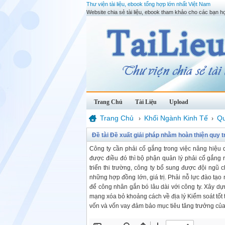
Thư viện tài liệu, ebook tổng hợp lớn nhất Việt Nam
Website chia sẻ tài liệu, ebook tham khảo cho các bạn họ
Trang Chủ
Tài Liệu
Upload
Trang Chủ
Khối Ngành Kinh Tế
Qu
›
›
Đề tài Đề xuất giải pháp nhằm hoàn thiện quy 
Công ty cần phải cố gắng trong việc nâng hiệu
được điều đó thì bộ phận quản lý phải cố gắng r
triển thi trường, công ty bổ sung được đội ngũ 
những hợp đồng lớn, giá trị. Phải nỗ lực đào tạ
để công nhân gắn bó lâu dài với công ty. Xây dựn
mạng xóa bỏ khoảng cách về địa lý Kiểm soát tốt 
vốn và vốn vay đảm bảo mục tiêu tăng trưởng của 