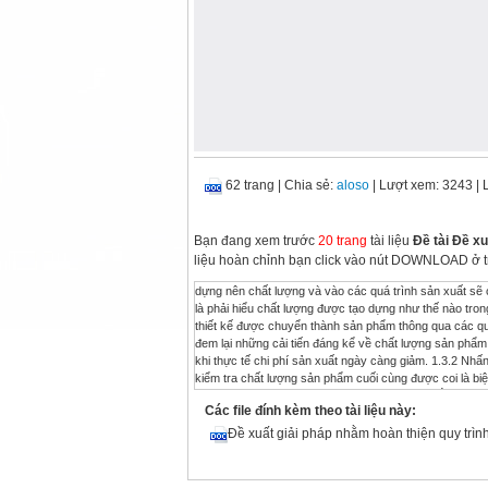
62 trang
|
Chia sẻ:
aloso
| Lượt xem: 3243
| 
Bạn đang xem trước
20 trang
tài liệu
Đề tài Đề x
liệu hoàn chỉnh bạn click vào nút DOWNLOAD ở t
dựng nên chất lượng và vào các quá trình sản xuất sẽ cho thấy không phải chất lượng cao hơn thì đòi hỏi chi phí lớn hơn. Điều quan trọng là phải hiểu chất lượng được tạo dựng như thế nào trong quá trình sản xuất hiện đại. Trước hết chất lượng được hình thành trong giai đoạn thiết kế được chuyển thành sản phẩm thông qua các quá trình sản xuất. Việc đầu tư nguồn lực vào giai đoạn nghiên cứu và triển khai sẽ đem lại những cải tiến đáng kể về chất lượng sản phẩm. Tương tự, việc cải tiến các quá trình sản xuất là tổng chi phí ngày càng cao trong khi thực tế chi phí sản xuất ngày càng giảm. 1.3.2 Nhấn mạnh vào chất lượng sẽ giảm năng suất Quan niệm này là di sản của thời kỳ mà kiểm tra chất lượng sản phẩm cuối cùng được coi là biện pháp duy nhất của kiểm soát chất lượng. Khi kiểm tra gay gắt sẽ dẫn đến một số lượng lớn sản phẩm bị loại bỏ, ngày nay để khắc phục tình trạng này thì kiểm soát chất lượng chủ yếu là phòng ngừa trong giai đoạn thiết kế và chế tạo. Phương châm là làm đúng ngay từ đầu. Việc nâng cao chất lượng sản phẩm và sản lượng là bổ sung cho nhau. Vả lại ngày nay năng suất không chỉ là số lượng mà là giá trị gia tăng mà khách hàng có được. Bởi vậy cải tiến về chất lượng nói chung sẽ đem lại năng suất cao hơn. Ví dụ: Cải tiến chất lượng ở khâu thiết kế sẽ giúp kết quả thiết kế đáp ứng đúng nhu cầu khách hàng và thích hợp với năng lực sản xuất của doanh nghiệp và doanh nghiệp có thể chế tạo sản phẩm nhờ quá trình sản xuất tiết kiệm nhất. 1.3.3 Chất lượng chỉ là do người lao động trực tiếp Các nhà sản xuất ở các nước đang phát triển thường đổ lỗi chất lượng kém cho người công nhân (do ý thức, tập quán ...). Kết quả phân tích thấy rằng hơn 80% những sai sót xét cho cùng là do người quản lý. Người công nhân chỉ chịu trách nhiệm về mình khi: + Đã được đào tạo, lý giải kỹ về các thao tác sử dụng máy móc, thiết bị. + Đã được hướng dẫn về điều gì cần phải làm. + Đã được cung cấp đầy đủ các phương tiện kiểm tra, đánh giá các kết quả công việc, các phương tiện để điều chỉnh quá trình, thiết bị nếu thấy kết quả không đáp ứng yêu cầu. 1.3.4 Cải tiến chất lượng thì phải đầu tư lớn Nhà xưởng, máy móc thiết bị.... bản thân chúng không đủ bảo đảm chất lượng cao. Trong hầu hết mọi trường hợp, chất lượng có thể được cải tiến đáng kể nhờ biết tạo ra nhận thức trong cán bộ công nhân viên về đáp ứng yêu cầu khách hàng, nhờ tiêu chuẩn hoá các quá trình, nhờ đào tạo, củng cố kỷ luật lao động, kỹ thuật. Điều này không đòi hỏi phải chi phí lớn, đầu tư lớn mà chỉ cần có nề nếp làm việc tốt, quyết tâm và cam kết đối với chất lượng ở trong hàng ngũ lãnh đạo. Chất lượng được bảo đảm khi kiểm tra chặt chẽ Đầu thế kỷ 20, kiểm tra là hình thức kiểm soát chất lượng chính thức đầu tiên, khi đó hầu hết các nhà sản xuất nghĩ rằng chất lượng có thể được cải tiến do kiểm tra chặt chẽ. Theo bản chất, kiểm tra chỉ có thể phân loại sản phẩm phù hợp với quy định hoặc không. Bản chất hoạt động kiểm tra không thể cải tiến được chất lượng, nói một cách khác chất lượng không được tạo dựng từ công tác kiểm tra. Qua nghiên cứu cho thấy 60 - 70% các khuyết tật được phát hiện từ khâu sản xuất là có liên quan trực tiếp đến những sai sót ở khâu thiết kế, chuẩn bị sản phẩm, cung ứng. Cũng nên lưu ý rằng, kiểm tra chất lượng không phải chỉ là một công việc của riêng phòng kiểm tra. Để có hiệu quả thì kiểm soát là công việc của mọi đơn vị, của người cung cấp và cũng cần có sự tham gia của khách hàng, đặc biệt là thông tin phản hồi mà doanh nghiệp nhận được. Tóm lại: Cần phải thay đổi chuyển biến mạnh mẽ về quan niệm nhận thức để xây dựng chiến lược và phương pháp quản lý tiên tiến, hoà nhập với thông lệ Quốc tế, đồng thời phù hợp với từng đặc điểm quản lý của từng dân tộc, sẵn sàng bước vào cuộc cạnh tranh. 1.4 Các chức năng của quản trị chất lượng Quản trị chất lượng có những chức năng sau: - Hoạch định chất lượng: là các hoạt động xác định mục tiêu và các phương tiện, nguồn lực và các biện pháp nhằm thực hiện mục tiêu chất lượng. - Kiểm soát chất lượng: là quá trình điều k
Các file đính kèm theo tài liệu này:
Đề xuất giải pháp nhằm hoàn thiện quy trì