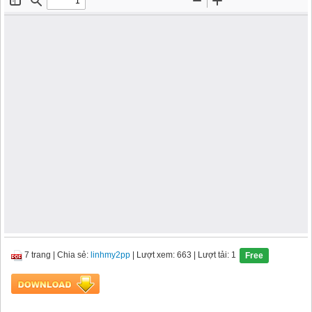
7 trang
|
Chia sẻ:
linhmy2pp
| Lượt xem: 663
| Lượt tải: 1
Free