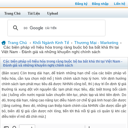
Đăng ký
Đăng nhập
Liên hệ
Trang Chủ
Tài Liệu
Upload
Trang Chủ
Khối Ngành Kinh Tế
Thương Mại - Marketing
›
›
›
Các biện pháp vô hiệu hóa trong ràng buộc bộ ba bất khả thi tại
Việt Nam - Đánh giá và những khuyến nghị chính sách
Các biện pháp vô hiệu hóa trong ràng buộc bộ ba bất khả thi tại Việt Nam -
Đánh giá và những khuyến nghị chính sách
(Bản scan) Còn trong dài hạn, để tránh những hạn chế của các biện pháp vô
hiệu hóa, cần lựa chọn một mổ | hình chính sách hợp lý hơn. Với định hướng
chính sách lạm phát mục tiêu đã được NHNN công bố, thì | duy trì ổn định tỷ giá
thường là xung đột với nguyên tắc lạm phát mục tiêu, đặc biệt trong bối cảnh
các | luồng vốn nước ngoài luân chuyển liên tục, phức tạp và khó tiên định. Do
đó, trong dài hạn, nâng cao năng lực điều hành cơ chế tỷ giá linh hoạt cần được
| tăng cường, theo đó, những can thiệp hành chính của NHNN cần được dẫn gỡ
bỏ, biên độ tỷ giá cần được nới lỏng, tiến tới thả nổi tỷ giá có quản lý khi các
điều kiện vĩ mô đã chín mùi.]