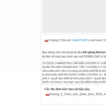
9 trang
|
Chia sẻ:
HoaNT3298
| Lượt xem: 1
Bạn đang xem nội dung tài liệu
Bài giảng Marker
tài liệu về máy bạn click vào nút DOWNLOAD ở tr
7/17/2016 1 MARKETING CĂN BẢN CHƯƠNG 8: C
QUẢN TRỊ KINH DOANH MỤC TIÊU CHƯƠNG 8 Trình bày 
niệm phân phối, kênh và mạng lưới phân phối Mô tả đượ
trị kênh phân phối NỘI DUNG CHÍNH CHƯƠNG 8 1. Bản 
phối 3. Quyết định thiết kế kênh phân phối 4. Quy
PHỐI 7/17/2016 2 TẠI SAO LẠI CẦN ĐẾN PHÂN PHỐI
hàng cuối cùng Kênh phân phối ảnh hưởng rất lớn đến 
Các file đính kèm theo tài liệu này:
cam kết lâu dài với doanh nghiệp khác PHÂN PHỐI L
Kênh trung gian Người tiêu dùng Các nhà buôn Người
chuong_8_chien_luoc_phan_phoi_3618_4
Người thực hiện khâu tập hợp và điều tiết sản phẩm C
kho và vận chuyển Hỗ trợ trực tiếp cho khách hàng 
PHỐI KÊNH PHÂN PHỐI KÊNH TRỰC TIẾP KÊNH GI