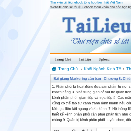
Thư viện tài liệu, ebook tổng hợp lớn nhất Việt Nam
Website chia sẻ tài liệu, ebook tham khảo cho các bạn họ
Trang Chủ
Tài Liệu
Upload
Trang Chủ
Khối Ngành Kinh Tế
Th
›
›
Bài giảng Markering căn bản - Chương 8: Chi
1. Phân phối là hoạt động đưa sản phẩm từ nơi sả
khách hàng 3. Nhà trung gian có vai trò quan trọ
kênh phân phối: gián tiếp và trực tiếp 5. Các mâ
cũng có thể tạo sự cạnh tranh lành mạnh nếu công
kết dọc, liên kết ngang và đa kênh. 7. Hệ thống l
thiết kế kênh phân phối cần phải phân tích nhu 
chúng 9. Quản trị kênh phân phối: tuyển chọn, độ