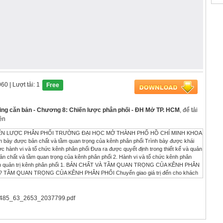
060
| Lượt tải: 1
Free
ing căn bản - Chương 8: Chiến lược phân phối - ĐH Mở TP. HCM
, để tải
ên
HIẾN LƯỢC PHÂN PHỐI TRƯỜNG ĐẠI HỌC MỞ THÀNH PHỐ HỒ CHÍ MINH KHOA
được bản chất và tầm quan trọng của kênh phân phối Trình bày được khái
c hành vi và tổ chức kênh phân phối Đưa ra được quyết định trong thiết kế và quản
chất và tầm quan trọng của kênh phân phối 2. Hành vi và tổ chức kênh phân
ết định quản trị kênh phân phối 1. BẢN CHẤT VÀ TẦM QUAN TRỌNG CỦA KÊNH PHÂN
? TẦM QUAN TRỌNG CỦA KÊNH PHÂN PHỐI Chuyển giao giá trị đến cho khách
các quyết định marketing khác Quyết định kênh phân phối thường liên quan đến các
À GÌ? Sản phẩm Nhà sản xuất Người tiêu dùng KÊNH TRUNG GIAN Nhà sản xuất
 đại diện Nhà cung cấp dịch vụ kết nối 7/17/2016 3 VAI TRÒ KÊNH TRUNG GIAN
485_63_2653_2037799.pdf
ung ứng nhiều sản phẩm đa dạng và khác nhau Người thực hiện khâu cung ứng: lưu
Thu thập ý kiến khách hàng và chuyển cho nhà sản xuất CÁC CẤP ĐỘ KÊNH PHÂN
ÁN TIẾP KÊNH PHÂN PHỐI HÀNG TIÊU DÙNG NHÀ SẢN XUẤT NHÀ SẢN XUẤT