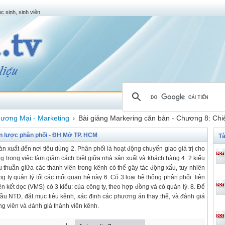
c sinh, sinh viên
ương Mại - Marketing
Bài giảng Markering căn bản - Chương 8: Ch
›
ến lược phân phối - ĐH Mở TP. HCM
Tà
n xuất đến nơi tiêu dùng 2. Phân phối là hoạt động chuyển giao giá trị cho
ng trong việc làm giảm cách biệt giữa nhà sản xuất và khách hàng 4. 2 kiểu
u thuẫn giữa các thành viên trong kênh có thể gây tác động xấu, tuy nhiên
 ty quản lý tốt các mối quan hệ này 6. Có 3 loại hệ thống phân phối: liên
iên kết dọc (VMS) có 3 kiểu: của công ty, theo hợp đồng và có quản lý. 8. Để
cầu NTD, đặt mục tiêu kênh, xác định các phương án thay thế, và đánh giá
ng viên và đánh giá thành viên kênh.