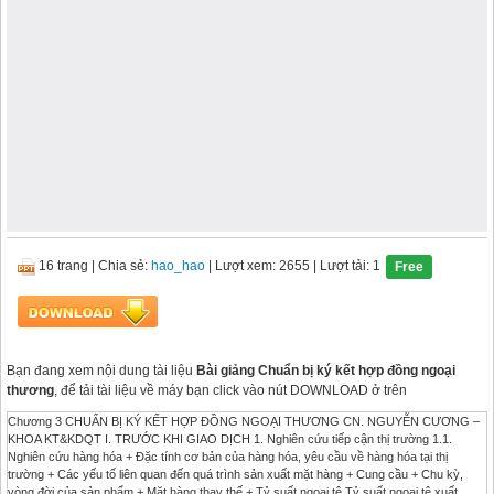
16 trang
|
Chia sẻ:
hao_hao
| Lượt xem: 2655
| Lượt tải: 1
Free
Bạn đang xem nội dung tài liệu
Bài giảng Chuẩn bị ký kết hợp đồng ngoại
thương
, để tải tài liệu về máy bạn click vào nút DOWNLOAD ở trên
Chương 3 CHUẨN BỊ KÝ KẾT HỢP ĐỒNG NGOẠI THƯƠNG CN. NGUYỄN CƯƠNG –
KHOA KT&KDQT I. TRƯỚC KHI GIAO DỊCH 1. Nghiên cứu tiếp cận thị trường 1.1.
Nghiên cứu hàng hóa + Đặc tính cơ bản của hàng hóa, yêu cầu về hàng hóa tại thị
trường + Các yếu tố liên quan đến quá trình sản xuất mặt hàng + Cung cầu + Chu kỳ,
vòng đời của sản phẩm + Mặt hàng thay thế + Tỷ suất ngoại tệ Tỷ suất ngoại tệ xuất