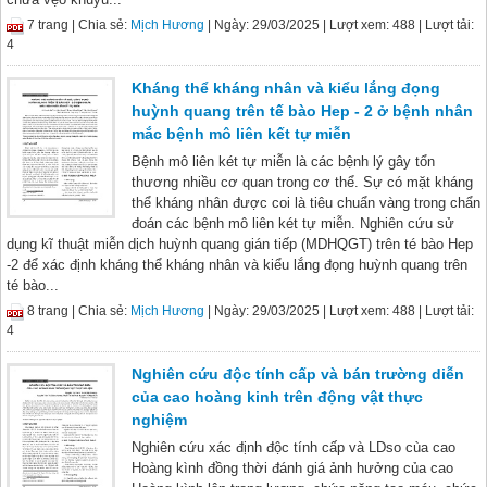
7 trang |
Chia sẻ:
Mịch Hương
| Ngày: 29/03/2025
| Lượt xem: 488
| Lượt tải:
4
Kháng thể kháng nhân và kiểu lắng đọng
huỳnh quang trên tế bào Hep - 2 ở bệnh nhân
mắc bệnh mô liên kết tự miễn
Bệnh mô liên két tự miễn là các bệnh lý gây tổn
thương nhiều cơ quan trong cơ thể. Sự có mặt kháng
thể kháng nhân được coi là tiêu chuẩn vàng trong chẩn
đoán các bệnh mô liên két tự miễn. Nghiên cứu sử
dụng kĩ thuật miễn dịch huỳnh quang gián tiếp (MDHQGT) trên té bào Hep
-2 để xác định kháng thể kháng nhân và kiểu lắng đọng huỳnh quang trên
té bào...
8 trang |
Chia sẻ:
Mịch Hương
| Ngày: 29/03/2025
| Lượt xem: 488
| Lượt tải:
4
Nghiên cứu độc tính cấp và bán trường diễn
của cao hoàng kinh trên động vật thực
nghiệm
Nghiên cứu xác định độc tính cấp và LDso cùa cao
Hoàng kình đồng thời đánh giá ảnh hưởng của cao