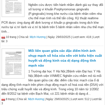
Nghiên cứu được tiến hành nhằm đánh giá sự thay đổi
số lượng vi khuẩn Porphyromonas gingivalis
(P.gingivalis) trong khe nướu của bệnh nhân viêm nha
chu thể mạn tính và thể tấn công. Kỹ thuật realtime
PCR được ứng dụng để định lượng vi khuẩn p.gingivalis trong dịch khe
nướu tại vị trí lành và vị trí bị bệnh trên 5 bệnh nhân viêm nha chu thể mạn
tính...
10 trang |
Chia sẻ:
Mịch Hương
| Ngày: 29/03/2025
| Lượt xem: 418
| Lượt
tải: 3
Mối liên quan giữa các đặc điểm hình ảnh
chụp mạch số hóa xóa nền với biểu hiện xuất
huyết và động kinh của dị dạng động tĩnh
mạch não
1 Trường đại học Y Hà Nội;2Bệnh viện Đại học Y Hà
Nội;3Bệnh viện VINMEC Nghiên cứu nhằm mô tả mối
liên quan giữa các đặc điểm cấu trúc mạch của ổ dị
dạng động tĩnh mạch trên phim chụp động mạch số hoá xoá nền (DSA) với
triệu chứng xuất huyết não và động kình. Trong vòng 10 năm từ 1/2002
đến 8/2012 tại bệnh viện Bạch Mai, có 221 bệnh nhân dị dạng đ...
8 trang |
Chia sẻ:
Mịch Hương
| Ngày: 29/03/2025
| Lượt xem: 512
| Lượt tải:
3