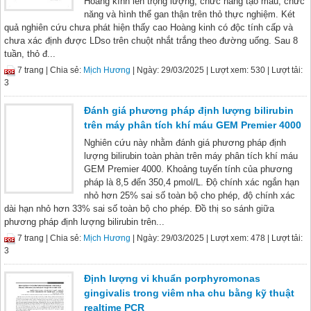
Hoàng kình lên trọng lượng, chức năng tạo máu, chức
năng và hình thể gan thận trên thỏ thực nghiệm. Két
quả nghiên cứu chưa phát hiện thấy cao Hoàng kinh có độc tính cấp và
chưa xác định được LDso trên chuột nhắt trắng theo đường uống. Sau 8
tuần, thỏ đ...
7 trang |
Chia sẻ:
Mịch Hương
| Ngày: 29/03/2025
| Lượt xem: 530
| Lượt tải:
3
Đánh giá phương pháp định lượng bilirubin
trên máy phân tích khí máu GEM Premier 4000
Nghiên cứu này nhằm đánh giá phương pháp định
lượng bilirubin toàn phàn trên máy phân tích khí máu
GEM Premier 4000. Khoảng tuyến tính của phương
pháp là 8,5 đến 350,4 pmol/L. Độ chính xác ngắn hạn
nhỏ hơn 25% sai số toàn bộ cho phép, độ chính xác
dài hạn nhỏ hơn 33% sai số toàn bộ cho phép. Đồ thị so sánh giữa
phương pháp định lượng bilirubin trên...
7 trang |
Chia sẻ:
Mịch Hương
| Ngày: 29/03/2025
| Lượt xem: 478
| Lượt tải:
3
Định lượng vi khuẩn porphyromonas
gingivalis trong viêm nha chu bằng kỹ thuật
realtime PCR