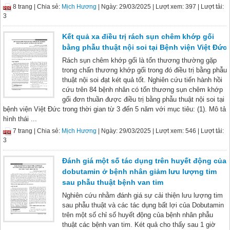
8 trang |
Chia sẻ:
Mịch Hương
| Ngày: 29/03/2025
| Lượt xem: 397
| Lượt tải:
3
Kết quả xa điều trị rách sụn chêm khớp gối
bằng phẫu thuật nội soi tại Bệnh viện Việt Đức
Rách sụn chêm khớp gối là tổn thương thường gặp
trong chấn thương khớp gối trong đó điều trị bằng phẫu
thuật nội soi đạt két quả tốt. Nghiên cứu tiến hành hồi
cứu trên 84 bệnh nhân có tổn thương sụn chêm khớp
gối đơn thuần được điều trị bằng phẫu thuật nội soi tại
bệnh viện Việt Đức trong thời gian từ 3 đến 5 năm với mục tiêu: (1). Mô tả
hình thái ...
7 trang |
Chia sẻ:
Mịch Hương
| Ngày: 29/03/2025
| Lượt xem: 546
| Lượt tải:
3
Đánh giá một số tác dụng trên huyết động của
dobutamin ở bệnh nhân giảm lưu lượng tim
sau phẫu thuật bệnh van tim
Nghiên cứu nhằm đánh giá sự cải thiện lưu lượng tim
sau phẫu thuật và các tác dụng bất lợi của Dobutamin
trên một số chỉ số huyết động của bệnh nhân phẫu
thuật các bệnh van tim. Két quả cho thấy sau 1 giờ