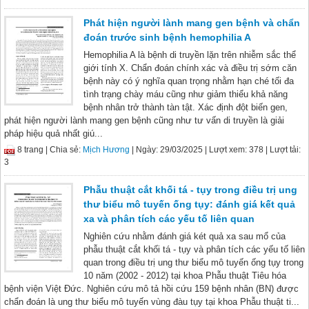
Phát hiện người lành mang gen bệnh và chẩn
đoán trước sinh bệnh hemophilia A
Hemophilia A là bệnh di truyền lặn trên nhiễm sắc thể
giới tính X. Chẩn đoán chính xác và điều trị sớm căn
bệnh này có ý nghĩa quan trọng nhằm hạn ché tối đa
tình trạng chày máu cũng như giảm thiểu khả năng
bệnh nhân trở thành tàn tật. Xác định đột biến gen,
phát hiện người lành mang gen bệnh cũng như tư vấn di truyền là giải
pháp hiệu quả nhất giú...
8 trang |
Chia sẻ:
Mịch Hương
| Ngày: 29/03/2025
| Lượt xem: 378
| Lượt tải:
3
Phẫu thuật cắt khối tá - tụy trong điều trị ung
thư biểu mô tuyến ống tụy: đánh giá kết quả
xa và phân tích các yếu tố liên quan
Nghiên cứu nhằm đánh giá két quả xa sau mổ của
phẫu thuật cắt khối tá - tụy và phân tích các yếu tố liên
quan trong điều trị ung thư biểu mô tuyến ống tụy trong
10 năm (2002 - 2012) tại khoa Phẫu thuật Tiêu hóa
bệnh viện Việt Đức. Nghiên cứu mô tả hồi cứu 159 bệnh nhân (BN) được
chẩn đoán là ung thư biểu mô tuyến vùng đàu tụy tại khoa Phẫu thuật ti...