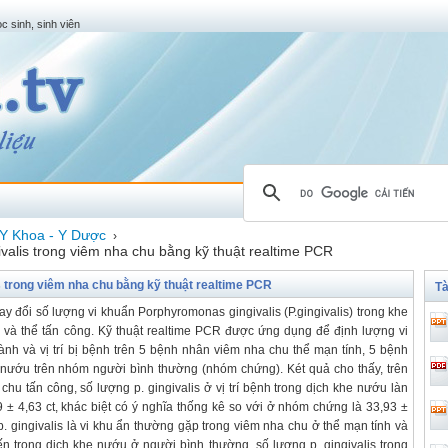
c sinh, sinh viên
Y Khoa - Y Dược
›
valis trong viêm nha chu bằng kỹ thuật realtime PCR
 trong viêm nha chu bằng kỹ thuật realtime PCR
Tà
 đổi số lượng vi khuẩn Porphyromonas gingivalis (P.gingivalis) trong khe
và thể tấn công. Kỹ thuật realtime PCR được ứng dụng để định lượng vi
í lành và vị trí bị bệnh trên 5 bệnh nhân viêm nha chu thể mạn tính, 5 bệnh
 nướu trên nhóm người bình thường (nhóm chứng). Két quả cho thấy, trên
u tấn công, số lượng p. gingivalis ở vị trí bệnh trong dịch khe nướu làn
9 ± 4,63 ct, khác biệt có ý nghĩa thống kê so với ở nhóm chứng là 33,93 ±
. p. gingivalis là vi khu ẩn thường gặp trong viêm nha chu ở thể mạn tính và
n trong dịch khe nướu ở người bình thường, số lượng p. gingivalis trong