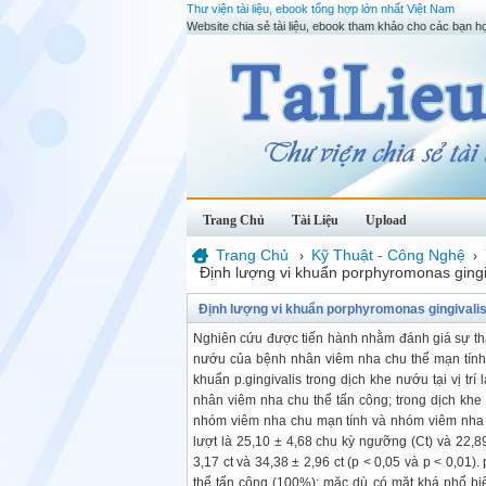
Thư viện tài liệu, ebook tổng hợp lớn nhất Việt Nam
Website chia sẻ tài liệu, ebook tham khảo cho các bạn họ
Trang Chủ
Tài Liệu
Upload
Trang Chủ
Kỹ Thuật - Công Nghệ
›
›
Định lượng vi khuẩn porphyromonas gingi
Định lượng vi khuẩn porphyromonas gingivalis
Nghiên cứu được tiến hành nhằm đánh giá sự thay
nướu của bệnh nhân viêm nha chu thể mạn tính 
khuẩn p.gingivalis trong dịch khe nướu tại vị tr
nhân viêm nha chu thể tấn công; trong dịch khe
nhóm viêm nha chu mạn tính và nhóm viêm nha ch
lượt là 25,10 ± 4,68 chu kỳ ngưỡng (Ct) và 22,8
3,17 ct và 34,38 ± 2,96 ct (p < 0,05 và p < 0,01)
thể tấn công (100%); mặc dù có mặt khá phổ biế