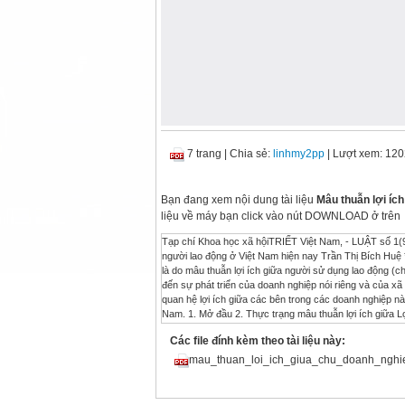
7 trang
|
Chia sẻ:
linhmy2pp
| Lượt xem: 12
Bạn đang xem nội dung tài liệu
Mâu thuẫn lợi íc
liệu về máy bạn click vào nút DOWNLOAD ở trên
Tạp chí Khoa học xã hộiTRIẾT Việt Nam, - LUẬT số 1(
người lao động ở Việt Nam hiện nay Trần Thị Bích Huệ
là do mâu thuẫn lợi ích giữa người sử dụng lao động 
đến sự phát triển của doanh nghiệp nói riêng và của xã 
quan hệ lợi ích giữa các bên trong các doanh nghiệp nà
Nam. 1. Mở đầu 2. Thực trạng mâu thuẫn lợi ích giữa Lợ
động. Tuy nhiên, lợi ích chỉ trở thành Nam hiện nay nhì
Các file đính kèm theo tài liệu này:
kiện kinh tế thị trường, khi sự hài hòa lợi ích giữa các
hội. Sự hài hòa trên thị trường, người mua và người b
mau_thuan_loi_ich_giua_chu_doanh_nghi
mình, ổn định, không phát triển được. Trong điều người 
động do mình sở hữu với giá cao nhất, nhân được khuy
sáng tạo của mỗi người. sức lao động với giá rẻ nhất n