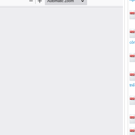
côn
tri