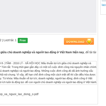
lao
02
| Lượt tải: 1
Free
h giữa chủ doanh nghiệp và người lao động ở Việt Nam hiện nay
, để tải tài
9 8- )TÂM - 2016 LÝ - XÃ HỘI HỌC Mâu thuẫn lợi ích giữa chủ doanh nghiệp và
 * Tóm tắt: Trong thời gian gần đây có một số cuộc đình công mà nguyên nhân chính
(chủ doanh nghiệp) và người lao động. Những cuộc đình công đó đã ảnh hưởng xấu
hội nói chung. Vì vậy, để hạn chế đình công một cách triệt để thì cần điều hòa được
y. Từ khóa: Mâu thuẫn về lợi ích; doanh nghiệp; người lao động; đình công ở Việt
i ích luôn là động lực để con người chủ doanh nghiệp và người lao động ở Việt hành
n từ các cuộc đình công(*) động lực cho sự phát triển của xã hội khi có Trong điều
 thành viên trong sức lao động là hàng hóa được lưu thông xã hội, giữa cá nhân và xã
án này không được đảm bảo thì xã hội sẽ mất hàng hóa đều có mục đích riêng của
ep_va_nguoi_lao_dong_o.pdf
lao động muốn bán hàng hóa sức lao kiện phát triển kinh tế thị trường, lợi ích cá
ến khích nhằm phát huy người sử dụng sức lao động lại muốn mua tính năng động,
hằm tăng lợi Tuy nhiên, nếu mỗi người chú trọng đến lợi nhuận thu được. Nếu tiền