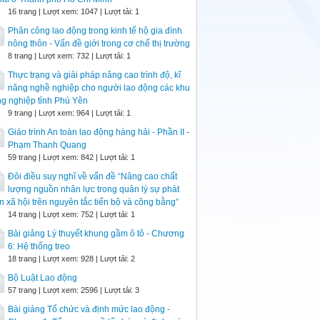
16 trang | Lượt xem: 1047 | Lượt tải: 1
Phân công lao động trong kinh tế hộ gia đình
nông thôn - Vấn đề giới trong cơ chế thị trường
8 trang | Lượt xem: 732 | Lượt tải: 1
Thực trạng và giải pháp nâng cao trình độ, kĩ
năng nghề nghiệp cho người lao động các khu
g nghiệp tỉnh Phú Yên
9 trang | Lượt xem: 964 | Lượt tải: 1
Giáo trình An toàn lao động hàng hải - Phần II -
Phạm Thanh Quang
59 trang | Lượt xem: 842 | Lượt tải: 1
Đôi điều suy nghĩ về vấn đề “Nâng cao chất
lượng nguồn nhân lực trong quản lý sự phát
ển xã hội trên nguyên tắc tiến bộ và công bằng”
14 trang | Lượt xem: 752 | Lượt tải: 1
Bài giảng Lý thuyết khung gầm ô tô - Chương
6: Hệ thống treo
18 trang | Lượt xem: 928 | Lượt tải: 2
Bộ Luật Lao động
57 trang | Lượt xem: 2596 | Lượt tải: 3
Bài giảng Tổ chức và định mức lao động -