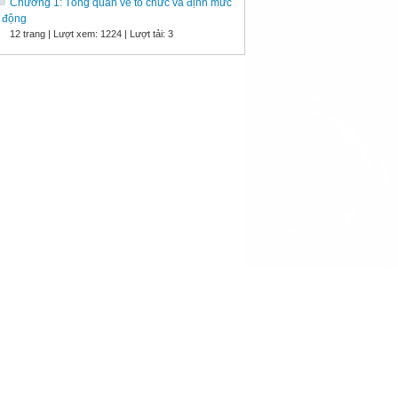
Chương 1: Tổng quan về tổ chức và định mức
 động
12 trang | Lượt xem: 1224 | Lượt tải: 3