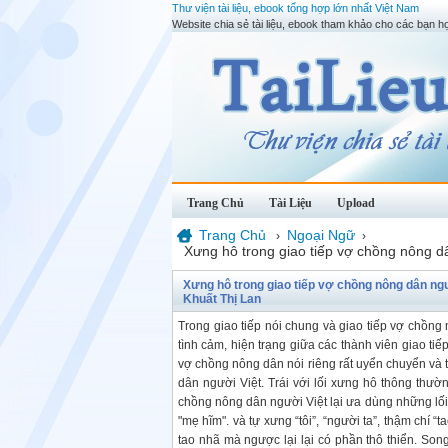
Thư viện tài liệu, ebook tổng hợp lớn nhất Việt Nam
Website chia sẻ tài liệu, ebook tham khảo cho các bạn họ
Trang Chủ
Tài Liệu
Upload
Trang Chủ
Ngoại Ngữ
›
›
Xưng hô trong giao tiếp vợ chồng nông dâ
Xưng hô trong giao tiếp vợ chồng nông dân ngườ
Khuất Thị Lan
Trong giao tiếp nói chung và giao tiếp vợ chồng 
tình cảm, hiện trạng giữa các thành viên giao tiế
vợ chồng nông dân nói riêng rất uyển chuyển và t
dân người Việt. Trái với lối xưng hô thông thư
chồng nông dân người Việt lại ưa dùng những lối xư
"mẹ hĩm". và tự xưng “tôi”, “người ta”, thậm chí
tao nhã mà ngược lại lại có phần thô thiển. S