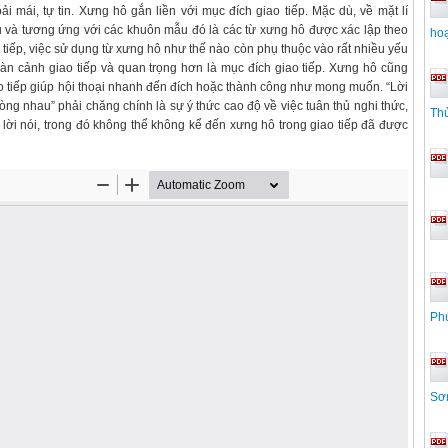
i mái, tự tin. Xưng hô gắn liền với mục đích giao tiếp. Mặc dù, về mặt lí
ẫu và tương ứng với các khuôn mẫu đó là các từ xưng hô được xác lập theo
ho
 tiếp, việc sử dụng từ xưng hô như thế nào còn phụ thuộc vào rất nhiều yếu
hoàn cảnh giao tiếp và quan trọng hơn là mục đích giao tiếp. Xưng hô cũng
o tiếp giúp hội thoại nhanh đến đích hoặc thành công như mong muốn. “Lời
òng nhau” phải chăng chính là sự ý thức cao độ về việc tuân thủ nghi thức,
Th
 lời nói, trong đó không thể không kể đến xưng hô trong giao tiếp đã được
Ph
Sơ