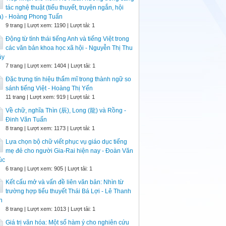
tác nghệ thuật (tiểu thuyết, truyện ngắn, hội
ạ) - Hoàng Phong Tuấn
9 trang | Lượt xem: 1190 | Lượt tải: 1
Động từ tình thái tiếng Anh và tiếng Việt trong
các văn bản khoa học xã hội - Nguyễn Thị Thu
ủy
7 trang | Lượt xem: 1404 | Lượt tải: 1
Đặc trưng tín hiệu thẩm mĩ trong thành ngữ so
sánh tiếng Việt - Hoàng Thị Yến
11 trang | Lượt xem: 919 | Lượt tải: 1
Về chữ, nghĩa Thìn (辰), Long (龍) và Rồng -
Đinh Văn Tuấn
8 trang | Lượt xem: 1173 | Lượt tải: 1
Lựa chọn bộ chữ viết phục vụ giáo dục tiếng
mẹ đẻ cho người Gia-Rai hiện nay - Đoàn Văn
úc
6 trang | Lượt xem: 905 | Lượt tải: 1
Kết cấu mở và vấn đề liên văn bản: Nhìn từ
trường hợp tiểu thuyết Thái Bá Lợi - Lê Thanh
n
8 trang | Lượt xem: 1013 | Lượt tải: 1
Giá trị văn hóa: Một số hàm ý cho nghiên cứu