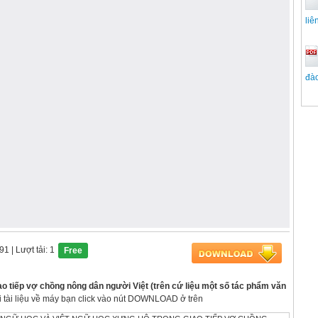
liê
đào
091
| Lượt tải: 1
Free
ao tiếp vợ chồng nông dân người Việt (trên cứ liệu một số tác phẩm văn
ải tài liệu về máy bạn click vào nút DOWNLOAD ở trên