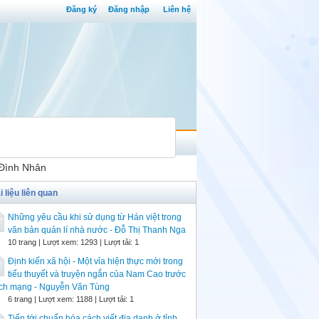
Đăng ký
Đăng nhập
Liên hệ
n Đình Nhân
i liệu liên quan
Những yêu cầu khi sử dụng từ Hán việt trong
văn bản quản lí nhà nước - Đỗ Thị Thanh Nga
10 trang | Lượt xem: 1293 | Lượt tải: 1
Định kiến xã hội - Một vỉa hiện thực mới trong
tiểu thuyết và truyện ngắn của Nam Cao trước
ch mạng - Nguyễn Văn Tùng
6 trang | Lượt xem: 1188 | Lượt tải: 1
Tiến tới chuẩn hóa cách viết địa danh ở tỉnh