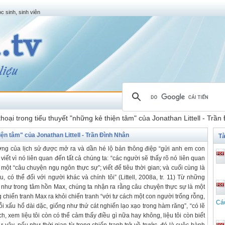
c sinh, sinh viên
thoại trong tiểu thuyết "những kẻ thiện tâm" của Jonathan Littell - Trầ
iện tâm" của Jonathan Littell - Trần Đình Nhân
Tà
ơng của lịch sử được mở ra và dần hé lộ bản thông điệp “gửi anh em con
viết vì nó liên quan đến tất cả chúng ta: “các người sẽ thấy rõ nó liên quan
 một “câu chuyện ngụ ngôn thực sự”; viết để tiêu thời gian; và cuối cùng là
, có thể đối với người khác và chính tôi” (Littell, 2008a, tr. 11) Từ những
 như trong tâm hồn Max, chúng ta nhận ra rằng câu chuyện thực sự là một
g chiến tranh Max ra khỏi chiến tranh “với tư cách một con người trống rỗng,
Cá
i xấu hổ dài dặc, giống như thứ cát nghiến lạo xạo trong hàm răng”, “có lẽ
ích, xem liệu tôi còn có thể cảm thấy điều gì nữa hay không, liệu tôi còn biết