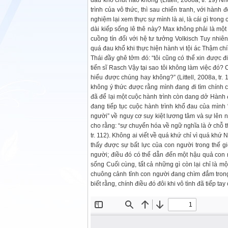
đau khổ chút nào không (Littell, 2008a, tr. 19) N
trình của vô thức, thì sau chiến tranh, với hành
nghiệm lại xem thực sự mình là ai, là cái gì trong
dài kiếp sống lê thê này? Max không phải là một
cuồng tín đối với hệ tư tưởng Volkisch Tuy nhiê
quá đau khổ khi thực hiện hành vi tội ác Thậm chí,
Thái đầy ghê tởm đó: “tôi cũng có thể xin được đi 
tiến sĩ Rasch Vậy tại sao tôi không làm việc đó? 
hiểu được chúng hay không?” (Littell, 2008a, tr
không ý thức được rằng mình đang đi tìm chính 
đã để lại một cuộc hành trình còn dang dở Hành đ
đang tiếp tục cuộc hành trình khổ đau của mình 
người” về nguy cơ suy kiệt lương tâm và sự lên 
cho rằng: “sự chuyển hóa về ngữ nghĩa là ở chỗ
tr. 112). Không ai viết về quá khứ chỉ vì quá khứ 
thấy được sự bất lực của con người trong thế 
người; điều đó có thể dẫn đến một hậu quả con 
sống Cuối cùng, tất cả những gì còn lại chỉ là mộ
chuông cảnh tỉnh con người đang chìm đắm tron
biết rằng, chính điều đó đôi khi vô tình đã tiếp tay