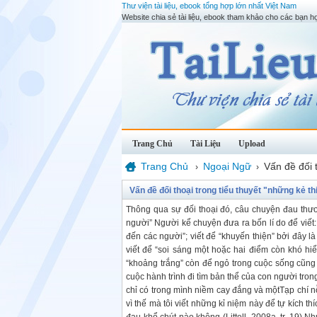
Thư viện tài liệu, ebook tổng hợp lớn nhất Việt Nam
Website chia sẻ tài liệu, ebook tham khảo cho các bạn họ
Trang Chủ
Tài Liệu
Upload
Trang Chủ
Ngoại Ngữ
Vấn đề đối 
›
›
Vấn đề đối thoại trong tiểu thuyết "những kẻ th
Thông qua sự đối thoại đó, câu chuyện đau thư
người” Người kể chuyện đưa ra bốn lí do để viết: 
đến các người”; viết để “khuyến thiện” bởi đây là
viết để “soi sáng một hoặc hai điểm còn khó hiểu
“khoảng trắng” còn để ngỏ trong cuộc sống cũng
cuộc hành trình đi tìm bản thể của con người tron
chỉ có trong mình niềm cay đắng và mộtTạp chí nỗ
vì thế mà tôi viết những kỉ niệm này để tự kích th