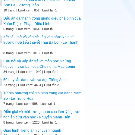
Sơn La - Vương Toàn
10 trang | Lượt xem: 851 | Lượt tải: 1
Dấu ấn đa thanh trong giọng điệu phê bình của
Xuân Diệu - Phạm Diệu Linh
6 trang | Lượt xem: 1064 | Lượt tải: 1
Kết cấu mở và vấn đề liên văn bản: Nhìn từ
trường hợp tiểu thuyết Thái Bá Lợi - Lê Thanh
n
8 trang | Lượt xem: 1013 | Lượt tải: 1
Câu hỏi và đáp án trả lời môn học Những
nguyên lý cơ bản của Chủ nghĩa Mác-Lênin
84 trang | Lượt xem: 1040 | Lượt tải: 1
50 quy tắc đánh vần và đọc Tiếng Anh
23 trang | Lượt xem: 4451 | Lượt tải: 2
Từ địa phương chỉ địa hình trong địa danh Nam
Bộ - Lê Trung Hoa
7 trang | Lượt xem: 998 | Lượt tải: 1
Diễn giải về mối tương quan của tâm lý học với
nghiên cứu văn học - Nguyễn Mạnh Tiến
8 trang | Lượt xem: 1220 | Lượt tải: 1
Giáo trình Tiếng anh chuyên ngành