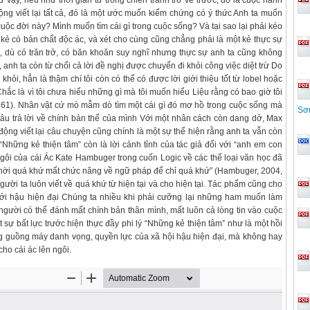
hư vậy, nếu như thời gian từ trong chiến tranh trở về trước, đó là cuộc hành
 động viết lại tất cả, đó là một ước muốn kiểm chứng có ý thức Anh ta muốn
 cuộc đời này? Mình muốn tìm cái gì trong cuộc sống? Và tại sao lại phải kéo
 kẻ có bản chất độc ác, và xét cho cùng cũng chẳng phải là một kẻ thực sự
n, dù có trăn trở, có băn khoăn suy nghĩ nhưng thực sự anh ta cũng không
 anh ta còn từ chối cả lời đề nghị được chuyển đi khỏi công việc diệt trừ Do
khỏi, hẳn là thậm chí tôi còn có thể có được lời giới thiệu tốt từ lobel hoặc
Chắc là vì tôi chưa hiểu những gì mà tôi muốn hiểu Liệu rằng có bao giờ tôi
. 161). Nhân vật cứ mò mẫm dò tìm một cái gì đó mơ hồ trong cuộc sống mà
Sơ
câu trả lời về chính bản thể của mình Với một nhân cách còn dang dở, Max
ộng viết lại câu chuyện cũng chính là một sự thể hiện rằng anh ta vẫn còn
“Những kẻ thiện tâm” còn là lời cảnh tỉnh của tác giả đối với “anh em con
ngôi của cái Ác Kate Hambuger trong cuốn Logic về các thể loại văn học đã
 thời quá khứ mất chức năng về ngữ pháp để chỉ quá khứ” (Hambuger, 2004,
Người ta luôn viết về quá khứ từ hiện tại và cho hiện tại. Tác phẩm cũng cho
giới hậu hiện đại Chúng ta nhiều khi phải cưỡng lại những ham muốn làm
người có thể đánh mất chính bản thân mình, mất luôn cả lòng tin vào cuộc
t sự bất lực trước hiện thực đầy phi lý “Những kẻ thiện tâm” như là một hồi
g guồng máy danh vọng, quyền lực của xã hội hậu hiện đại, mà không hay
 cho cái ác lên ngôi.