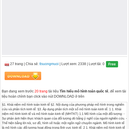
27 trang
|
Chia sẻ:
tlsuongmuoi
| Lượt xem: 2338
| Lượt tải: 0
Free
Bạn đang xem trước
20 trang
tài liệu
Tìm hiểu mô hình toán quốc tế
, để xem tài
liệu hoàn chỉnh bạn click vào nút DOWNLOAD ở trên
§1. Khái niệm mô hình toán kinh tế §2. Nội dung của phương pháp mô hình trong nghiên
cứu và phân tích kinh tế. §3. Áp dụng phân tích một số mô hình toán kinh tế. 1 1. Khái
niệm mô hình kinh tế và mô hình toán kinh tế (MHTKT) 1.1 Mô hình của một đối tượng: -
Sự phản ánh hiện thực khách quan của đối tượng đó bằng ý nghĩ của người nghiên cứu. -
Thể hiện bằng lời nói, sơ đồ, hình vẽ hoặc một ngôn ngữ chuyên ngành. Mô hình kinh tế
là mô hình các đối tượng hoạt động trong lĩnh vực kinh tế. 2 1. Khái niệm mô hình kinh tế