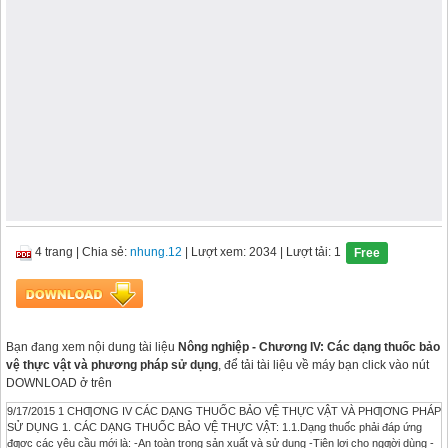
4 trang
|
Chia sẻ:
nhung.12
| Lượt xem: 2034
| Lượt tải: 1
Free
Bạn đang xem nội dung tài liệu
Nông nghiệp - Chương IV: Các dạng thuốc bảo
vệ thực vật và phương pháp sử dụng
, để tải tài liệu về máy bạn click vào nút
DOWNLOAD ở trên
9/17/2015 1 CHƢƠNG IV CÁC DẠNG THUỐC BẢO VỆ THỰC VẬT VÀ PHƢƠNG PHÁP
SỬ DỤNG 1. CÁC DẠNG THUỐC BẢO VỆ THỰC VẬT: 1.1.Dạng thuốc phải đáp ứng
đƣợc các yêu cầu mới là: -An toàn trong sản xuất và sử dụng -Tiện lợi cho ngƣời dùng -