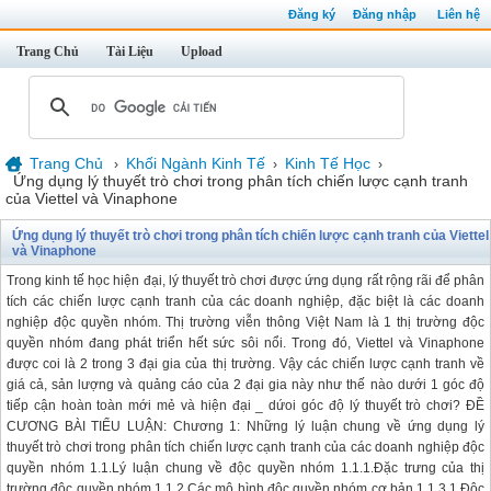
Đăng ký
Đăng nhập
Liên hệ
Trang Chủ
Tài Liệu
Upload
Trang Chủ
Khối Ngành Kinh Tế
Kinh Tế Học
›
›
›
Ứng dụng lý thuyết trò chơi trong phân tích chiến lược cạnh tranh
của Viettel và Vinaphone
Ứng dụng lý thuyết trò chơi trong phân tích chiến lược cạnh tranh của Viettel
và Vinaphone
Trong kinh tế học hiện đại, lý thuyết trò chơi được ứng dụng rất rộng rãi để phân
tích các chiến lược cạnh tranh của các doanh nghiệp, đặc biệt là các doanh
nghiệp độc quyền nhóm. Thị trường viễn thông Việt Nam là 1 thị trường độc
quyền nhóm đang phát triển hết sức sôi nổi. Trong đó, Viettel và Vinaphone
được coi là 2 trong 3 đại gia của thị trường. Vậy các chiến lược cạnh tranh về
giá cả, sản lượng và quảng cáo của 2 đại gia này như thế nào dưới 1 góc độ
tiếp cận hoàn toàn mới mẻ và hiện đại _ dứoi góc độ lý thuyết trò chơi? ĐỀ
CƯƠNG BÀI TIỂU LUẬN: Chương 1: Những lý luận chung về ứng dụng lý
thuyết trò chơi trong phân tích chiến lược cạnh tranh của các doanh nghiệp độc
quyền nhóm 1.1.Lý luận chung về độc quyền nhóm 1.1.1.Đặc trưng của thị
trường độc quyền nhóm 1.1.2.Các mô hình độc quyền nhóm cơ bản 1.1.3.1.Độc