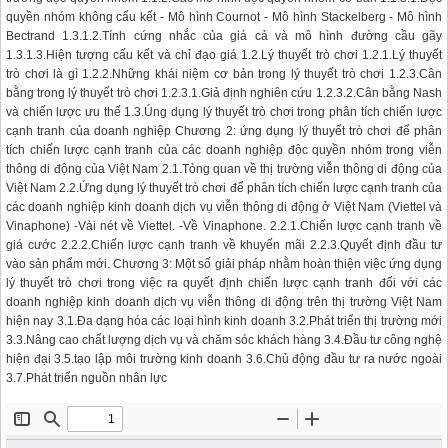
quyền nhóm không cấu kết - Mô hình Cournot - Mô hình Stackelberg - Mô hình
Bectrand 1.3.1.2.Tính cứng nhắc của giá cả và mô hình đường cầu gãy
1.3.1.3.Hiện tượng cấu kết và chỉ đạo giá 1.2.Lý thuyết trò chơi 1.2.1.Lý thuyết
trò chơi là gì 1.2.2.Những khái niệm cơ bản trong lý thuyết trò chơi 1.2.3.Cân
bằng trong lý thuyết trò chơi 1.2.3.1.Giả định nghiên cứu 1.2.3.2.Cân bằng Nash
và chiến lược ưu thế 1.3.Úng dụng lý thuyết trò chơi trong phân tích chiến lược
cạnh tranh của doanh nghiệp Chương 2: ứng dụng lý thuyết trò chơi để phân
tích chiến lược cạnh tranh của các doanh nghiệp độc quyền nhóm trong viễn
thông di động của Việt Nam 2.1.Tỏng quan về thị trường viễn thông di động của
Việt Nam 2.2.Ứng dụng lý thuyết trò chơi để phân tích chiến lược cạnh tranh của
các doanh nghiệp kinh doanh dịch vụ viễn thông di động ở Việt Nam (Viettel và
Vinaphone) -Vài nét về Viettel. -Về Vinaphone. 2.2.1.Chiến lược cạnh tranh về
giá cước 2.2.2.Chiến lược cạnh tranh về khuyến mãi 2.2.3.Quyết định đầu tư
vào sản phẩm mới. Chương 3: Một số giải pháp nhằm hoàn thiện việc ứng dụng
lý thuyết trò chơi trong việc ra quyết định chiến lược cạnh tranh đối với các
doanh nghiệp kinh doanh dịch vụ viễn thông di động trên thị trường Việt Nam
hiện nay 3.1.Đa dạng hóa các loại hình kinh doanh 3.2.Phát triển thị trường mới
3.3.Nâng cao chất lượng dịch vụ và chăm sóc khách hàng 3.4.Đầu tư công nghệ
hiện đại 3.5.tạo lập môi trường kinh doanh 3.6.Chủ động đầu tư ra nước ngoài
3.7.Phát triển nguồn nhân lực