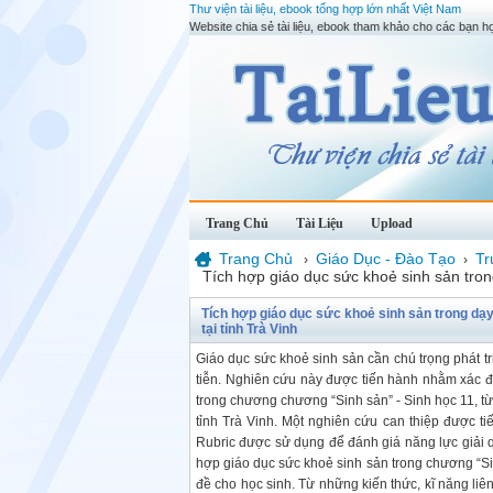
Thư viện tài liệu, ebook tổng hợp lớn nhất Việt Nam
Website chia sẻ tài liệu, ebook tham khảo cho các bạn họ
Trang Chủ
Tài Liệu
Upload
Trang Chủ
Giáo Dục - Đào Tạo
Tr
›
›
Tích hợp giáo dục sức khoẻ sinh sản trong
Tích hợp giáo dục sức khoẻ sinh sản trong dạy
tại tỉnh Trà Vinh
Giáo dục sức khoẻ sinh sản cần chú trọng phát tr
tiễn. Nghiên cứu này được tiến hành nhằm xác đ
trong chương chương “Sinh sản” - Sinh học 11, từ
tỉnh Trà Vinh. Một nghiên cứu can thiệp được ti
Rubric được sử dụng để đánh giá năng lực giải 
hợp giáo dục sức khoẻ sinh sản trong chương “Sin
đề cho học sinh. Từ những kiến thức, kĩ năng lie