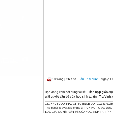
10 trang
|
Chia sẻ:
Tiểu Khải Minh
| Ngày: 1
Bạn đang xem nội dung tài liệu
Tích hợp giáo dụ
giải quyết vấn đề của học sinh tại tỉnh Trà Vinh
,
161 HNUE JOURNAL OF SCIENCE DOI: 10.18173/2354-10
This paper is available online at TÍCH HỢP GI
LỰC GIẢI QUYẾT VẤN ĐỀ CỦA HỌC SINH TẠI TỈNH TRÀ