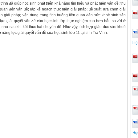
ình đã giúp học sinh phát triển khả năng tìm hiểu và phát hiện vấn đề; thu
̂n quan đến vấn đề; lập kế hoạch thực hiện giải pháp; đề xuất, lựa chọn giải
ỉnh giải pháp; vận dụng trong tình huống liên quan đến sức khoẻ sinh sản
g lực giải quyết vấn đề của học sinh lớp thực nghiệm cao hơn hẳn so với ở
 như sau khi kết thúc hai chuyên đề. Như vậy, tích hợp giáo dục sức khoẻ
o năng lực giải quyết vấn đề của học sinh lớp 11 tại tỉnh Trà Vinh.
biệ
Học