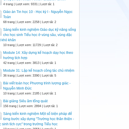
4 trang | Lượt xem: 9331 | Lượt tải: 1
Giáo án Tin học 10 - Học kỳ I - Nguyễn Ngọc
Toàn
68 trang | Lượt xem: 2258 | Lượt tải: 2
Sáng kiến kinh nghiệm Giáo dục kỹ năng sống
cho học sinh Tiểu học ở vùng sâu, vùng đặc
t khó khăn
10 trang | Lượt xem: 11729 | Lượt tải: 2
Module 14: Xây dựng kế hoạch dạy học theo
hướng tích hợp
42 trang | Lượt xem: 3813 | Lượt tải: 1
Module 31: Lập kế hoạch công tác chủ nhiệm
36 trang | Lượt xem: 3390 | Lượt tải: 5
Bài viết toán học Phương trình lượng giác -
Nguyễn Minh Đức
10 trang | Lượt xem: 2185 | Lượt tải: 1
Bài giảng Siêu âm tổng quát
156 trang | Lượt xem: 2894 | Lượt tải: 1
Sáng kiến kinh nghiệm Một số biện pháp để
từng bước xây dựng "Trường học thân thiện -
 sinh tích cực" trong trường Tiểu học