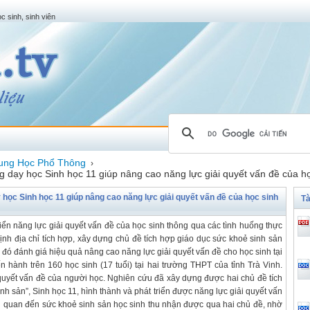
c sinh, sinh viên
ung Học Phổ Thông
›
 dạy học Sinh học 11 giúp nâng cao năng lực giải quyết vấn đề của học
 học Sinh học 11 giúp nâng cao năng lực giải quyết vấn đề của học sinh
Tà
iển năng lực giải quyết vấn đề của học sinh thông qua các tình huống thực
ịnh địa chỉ tích hợp, xây dựng chủ đề tích hợp giáo dục sức khoẻ sinh sản
 đó đánh giá hiệu quả nâng cao năng lực giải quyết vấn đề cho học sinh tại
ến hành trên 160 học sinh (17 tuổi) tại hai trường THPT của tỉnh Trà Vinh.
quyết vấn đề của người học. Nghiên cứu đã xây dựng được hai chủ đề tích
h sản”, Sinh học 11, hình thành và phát triển được năng lực giải quyết vấn
̂n quan đến sức khoẻ sinh sản học sinh thu nhận được qua hai chủ đề, nhờ