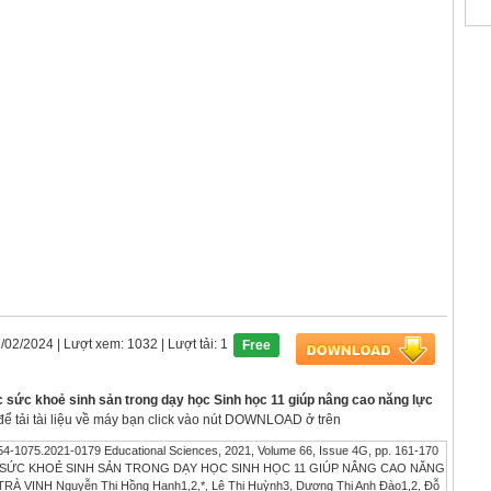
7/02/2024
| Lượt xem: 1032
| Lượt tải: 1
Free
c sức khoẻ sinh sản trong dạy học Sinh học 11 giúp nâng cao năng lực
 để tải tài liệu về máy bạn click vào nút DOWNLOAD ở trên
75.2021-0179 Educational Sciences, 2021, Volume 66, Issue 4G, pp. 161-170
ÁO DỤC SỨC KHOẺ SINH SẢN TRONG DẠY HỌC SINH HỌC 11 GIÚP NÂNG CAO NĂNG
 VINH Nguyễn Thị Hồng Hạnh1,2,*, Lê Thị Huỳnh3, Dương Thị Anh Đào1,2, Đỗ