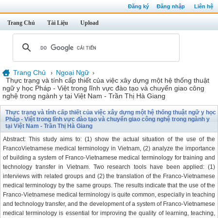
Đăng ký
Đăng nhập
Liên hệ
Trang Chủ
Tài Liệu
Upload
Trang Chủ
Ngoại Ngữ
›
›
Thực trạng và tính cấp thiết của việc xây dựng một hệ thống thuật
ngữ y học Pháp - Việt trong lĩnh vực đào tạo và chuyển giao công
nghệ trong ngành y tại Việt Nam - Trần Thị Hà Giang
Thực trạng và tính cấp thiết của việc xây dựng một hệ thống thuật ngữ y học
Pháp - Việt trong lĩnh vực đào tạo và chuyển giao công nghệ trong ngành y
tại Việt Nam - Trần Thị Hà Giang
Abstract: This study aims to: (1) show the actual situation of the use of the
FrancoVietnamese medical terminology in Vietnam, (2) analyze the importance
of building a system of Franco-Vietnamese medical terminology for training and
technology transfer in Vietnam. Two research tools have been applied: (1)
interviews with related groups and (2) the translation of the Franco-Vietnamese
medical terminology by the same groups. The results indicate that the use of the
Franco-Vietnamese medical terminology is quite common, especially in teaching
and technology transfer, and the development of a system of Franco-Vietnamese
medical terminology is essential for improving the quality of learning, teaching,