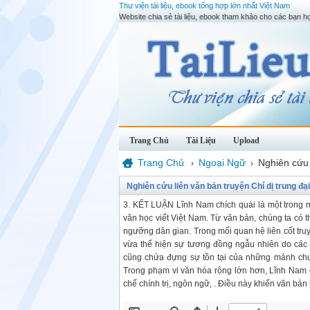
Thư viện tài liệu, ebook tổng hợp lớn nhất Việt Nam
Website chia sẻ tài liệu, ebook tham khảo cho các bạn họ
Trang Chủ
Tài Liệu
Upload
Trang Chủ
Ngoại Ngữ
Nghiên cứu 
›
›
Nghiên cứu liên văn bản truyện Chí dị trung 
3. KẾT LUẬN Lĩnh Nam chích quái là một trong n
văn học viết Việt Nam. Từ văn bản, chúng ta có t
ngưỡng dân gian. Trong mối quan hệ liên cốt tru
vừa thể hiện sự tương đồng ngẫu nhiên do các 
cũng chứa đựng sự tồn tại của những mảnh chuy
Trong phạm vi văn hóa rộng lớn hơn, Lĩnh Nam c
chế chính trị, ngôn ngữ, . Điều này khiến văn bản