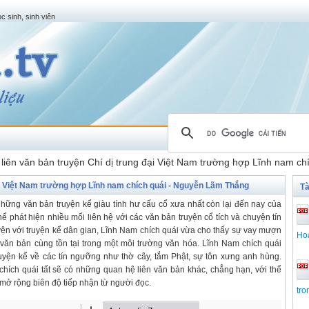
c sinh, sinh viên
liên văn bản truyện Chí dị trung đại Việt Nam trường hợp Lĩnh nam c
đại Việt Nam trường hợp Lĩnh nam chích quái - Nguyễn Lãm Thắng
Tà
hững văn bản truyện kể giàu tính hư cấu cổ xưa nhất còn lại đến nay của
hể phát hiện nhiều mối liên hệ với các văn bản truyện cổ tích và chuyện tín
yện với truyện kể dân gian, Lĩnh Nam chích quái vừa cho thấy sự vay mượn
Ho
văn bản cùng tồn tại trong một môi trường văn hóa. Lĩnh Nam chích quái
ện kể về các tín ngưỡng như thờ cây, tắm Phật, sự tôn xưng anh hùng.
hích quái tất sẽ có những quan hệ liên văn bản khác, chẳng hạn, với thể
 mở rộng biên độ tiếp nhận từ người đọc.
tro