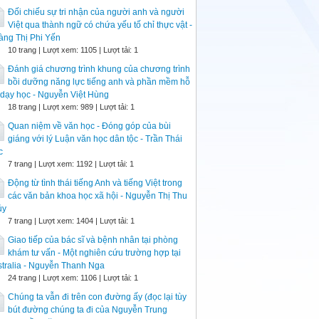
Đối chiếu sự tri nhận của người anh và người
Việt qua thành ngữ có chứa yếu tố chỉ thực vật -
àng Thị Phi Yến
10 trang | Lượt xem: 1105 | Lượt tải: 1
Đánh giá chương trình khung của chương trình
bồi dưỡng năng lực tiếng anh và phần mềm hỗ
 dạy học - Nguyễn Việt Hùng
18 trang | Lượt xem: 989 | Lượt tải: 1
Quan niệm về văn học - Đóng góp của bùi
giáng với lý Luận văn học dân tộc - Trần Thái
c
7 trang | Lượt xem: 1192 | Lượt tải: 1
Động từ tình thái tiếng Anh và tiếng Việt trong
các văn bản khoa học xã hội - Nguyễn Thị Thu
ủy
7 trang | Lượt xem: 1404 | Lượt tải: 1
Giao tiếp của bác sĩ và bệnh nhân tại phòng
khám tư vấn - Một nghiên cứu trường hợp tại
tralia - Nguyễn Thanh Nga
24 trang | Lượt xem: 1106 | Lượt tải: 1
Chúng ta vẫn đi trên con đường ấy (đọc lại tùy
bút đường chúng ta đi của Nguyễn Trung