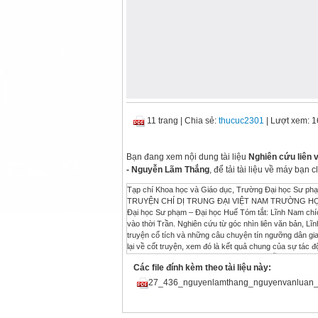
11 trang
|
Chia sẻ:
thucuc2301
| Lượt xem: 
Bạn đang xem nội dung tài liệu
Nghiên cứu liên 
- Nguyễn Lãm Thắng
, để tải tài liệu về máy bạ
Tạp chí Khoa học và Giáo dục, Trường Đại học Sư phạm Huế ISSN 1859-1612, Số 02(34)/2015: tr. 33-43 NGHIÊN CỨU LIÊN VĂN BẢN TRUYỆN CHÍ DỊ TRUNG ĐẠI VIỆT NAM TRƯỜNG HỢP LĨNH NAM CHÍCH QUÁI NGUYỄN LÃM THẮNG - NGUYỄN VĂN LUÂN Trường Đại học Sư phạm – Đại học Huế Tóm tắt: Lĩnh Nam chích quái (Trần Thế Pháp) là tập truyện chí dị đặc sắc thời trung đại Việt Nam, ra đời vào thời Trần. Nghiên cứu từ góc nhìn liên văn bản, Lĩnh Nam chích quái bộc lộ những giá trị độc đáo của mình thông qua mối quan hệ với truyện cổ tích và những câu chuyện tín ngưỡng dân gian. Trong quan hệ với truyện cổ tích, nghiên cứu của chúng tôi phát hiện những lặp lại về cốt truyện, xem đó là kết quả chung của sự tác động bởi tâm thức cộng đồng cùng sự vay mượn của Trần Thế Pháp từ các truyện kể dân gian, đa phần là những chuyện về lễ tục tồn tại dưới dạng các văn bản xã hội: lưu truyền, hòa vào đời sống, ít lưu thành văn bản viết. Trong quan hệ với các văn bản xã hội như vậy, Lĩnh Nam chích quái lưu lại các mảnh chuyện, các tình tiết vụn mà bản thân tác giả cũng không thể xác định văn bản nguồn đích thực của nó: chi tiết về các lễ tục: Lễ tế cây, Lễ tắm Phật, thờ Phật mẫu; chi tiết mang màu sắc linh thiêng: thánh bay về trời. Liên văn bản, ở trường hợp này, là văn bản hóa một cách vô thức các chi tiết trong vô vàn văn bản đã tồn tại được nhà văn tiếp nhận trong quá trình sống trải. Từ khóa: lý thuyết liên văn bản, truyện chí dị, trung đại, Việt Nam, Lĩnh Nam chích quái 1. LÝ THUYẾT LIÊN VĂN BẢN VÀ KHẢ NĂNG ỨNG DỤNG NGHIÊN CỨU TRUYỆN CHÍ DỊ TRUNG ĐẠI VIỆT NAM 1.1. Khái lược lý thuyết Liên văn bản “Tính liên văn bản” - cách dịch Việt ngữ thông dụng của thuật ngữ “intertextuality”, được đề xuất bởi nhà lý luận người Pháp Julia Kristeva, năm 1966 – 1967, trong bài viết giới thiệu tư tưởng của nhà lý luận Nga: M. Bakhtin: “Word, Dialogue and Novel” (Ngôn từ, đối thoại và tiểu thuyết). Ban đầu, Julia Kristeva dùng “intertextuality” thay thế cho cách gọi “tính đối thoại” vốn được quen dùng cho tư tưởng của M. Bakhtin. Kristeva đã đặt một văn bản trong mối quan hệ không thể tách rời với vô số các văn bản khác. Bà nhấn mạnh đến hai trục quan hệ liên văn bản: trục ngang (horizontal axis): quan hệ giữa tác giả với độc giả và, trục đứng (vertical axis): quan hệ giữa văn bản với vô số văn bản khác. Bà phân biệt đặc tính quan hệ văn bản của “intertextuality” với các kiểu quan hệ nguồn gốc, ảnh hưởng bằng cách đề xuất khái niệm “transposition” (sự chuyển vị). Quan hệ liên văn bản giữa các văn bản, như vậy, là sự chuyển vị từ hệ thống kí hiệu này vào hệ thống kí hiệu khác, tạo thành cấu trúc mới và kéo theo những cách hiểu mới. Ở điểm này, Julia Kristeva được coi như một nhà giải cấu trúc. 34 NGUYỄN LÃM THẮNG – NGUYỄN VĂN LUÂN Tuy khái niệm “Intertextuality” được khởi đi từ J. Kristeva, nhưng trước bà khá lâu, đã được đặt ra bởi những người Nga. Các nhà Hình thức luận (Formalism) Nga nhận thấy mối liên hệ tất yếu trong hệ thống tác phẩm. Trong khi M. Bakhtin coi mỗi lời nói ra đều mang dấu ấn xã hội và nằm trong một mạng lưới vô vàn những lời khác; trong mạng lưới ấy “Bất kì lời nói nào cũng nhằm để được đáp lại và không thể tránh khỏi ảnh hưởng sâu xa của lời đáp” [1, tr. 110]. Từ khi xuất hiện, thuật ngữ “intertextuality” được sử dụng, diễn giải hết sức phong phú qua hệ thống tư tưởng của nhiều nhà lý thuyết: R. Bathes, J. Derrida, M. Foucault, Gérard Genette, Michael Riffaterre với những quan điểm dị biệt, phức tạp. Trong số đó, R. Bathes có lẽ là người có đóng góp lớn hơn cả cho việc phát triển ý niệm về tính liên văn bản. Ông cho rằng, mỗi văn bản được viết ra là một không gian đa chiều kích mà ở đó, hội tụ rất nhiều những văn bản khác thuộc những nền văn hóa khác nhau. Trong mối quan hệ này, mỗi văn bản mang tính chất “ở giữa” (the between-ness). Không một văn bản nào là độc sáng cả. Tìm hiểu ý nghĩa một văn bản, do đó, buộc lòng phải đặt vào mối quan hệ của các văn bản khác, đi vào các văn bản khác. Điều đó khiến cho ý nghĩa của văn bản là một bội số, một bội số định định và không 
Các file đính kèm theo tài liệu này:
27_436_nguyenlamthang_nguyenvanluan_