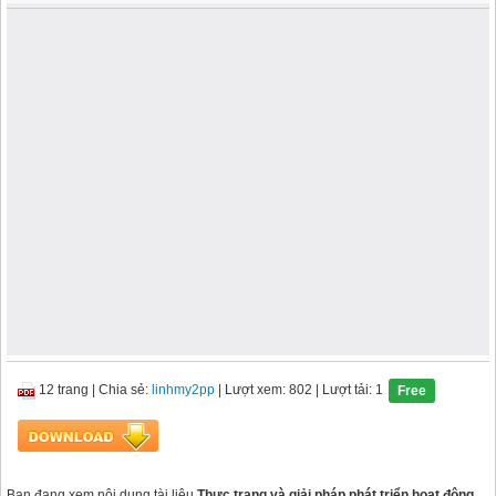
12 trang
|
Chia sẻ:
linhmy2pp
| Lượt xem: 802
| Lượt tải: 1
Free
Bạn đang xem nội dung tài liệu
Thực trạng và giải pháp phát triển hoạt động