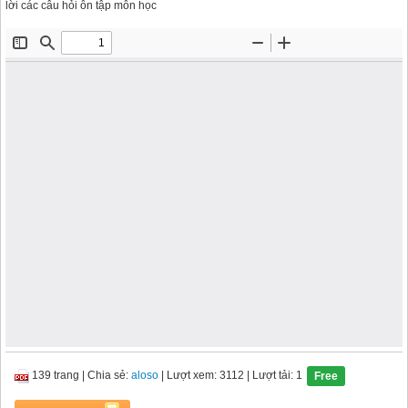
lời các câu hỏi ôn tập môn học
139 trang
|
Chia sẻ:
aloso
| Lượt xem: 3112
| Lượt tải: 1
Free