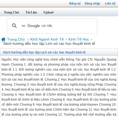
Đăng ký
Đăng nhập
Liên hệ
Trang Chủ
Tài Liệu
Upload
Trang Chủ
Khối Ngành Kinh Tế
Kinh Tế Học
›
›
›
Sách hướng dẫn học tập Lịch sử các học thuyết kinh tế
Sách hướng dẫn học tập Lịch sử các học thuyết kinh tế
Nguồn: Học viện công nghệ bưu chính viễn thông Tác giả: CN. Nguyễn Quang
Hạnh Chương 1: đối tượng và phương pháp của môn lịch sử các học thuyết
kinh tế 1.1. Đối tượng nghiên cứu của môn lịch sử các học thuyết kinh tế 1.2.
Phương pháp nghiên cứu 1.3. Chức năng và ý nghĩa của việc nghiên cứu môn
lịch sử các học thuyết kinh tế. Chương 2: Học thuyết kinh tế của chủ nghĩa trọng
thương. Chương 3: Học thuyết kinh tế của chủ nghĩa trọng nông Pháp Chương
4: Học thuyết kinh tế tư sản cổ điển Anh Chương 5: Học thuyết kinh tế tiểu tư sản
Chương 6: Học thuyết kinh tế CNXH không tưởng thế kỷ XIX Chương 7: Học
thuyết kinh tế chính trị Mác Lênin Chương 8: Học thuyết kinh tế của trường phái
cổ điển mới Chương 9: Học thuyết kinh tế của trường phái Keynes Chương 10:
Học thuyết kinh tế của trường phái Chính hiện đại Chương 11: Học thuyết kinh
tế của trường phái tự do mới Chương 12: Trường phái thể chế Hướng dẫn trả