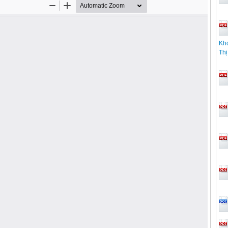
Kho
Th