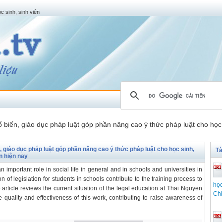
c sinh, sinh viên
 biến, giáo dục pháp luật góp phần nâng cao ý thức pháp luật cho học
, giáo dục pháp luật góp phần nâng cao ý thức pháp luật cho học sinh,
Tà
n hiện nay
 important role in social life in general and in schools and universities in
on of legislation for students in schools contribute to the training process to
học
ticle reviews the current situation of the legal education at Thai Nguyen
Ch
 quality and effectiveness of this work, contributing to raise awareness of