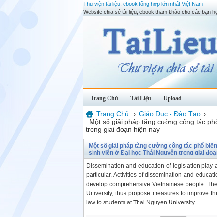
Thư viện tài liệu, ebook tổng hợp lớn nhất Việt Nam
Website chia sẻ tài liệu, ebook tham khảo cho các bạn họ
Trang Chủ
Tài Liệu
Upload
Trang Chủ
Giáo Dục - Đào Tạo
›
›
Một số giải pháp tăng cường công tác phổ
trong giai đoạn hiện nay
Một số giải pháp tăng cường công tác phổ biến
sinh viên ở Đại học Thái Nguyên trong giai đoạ
Dissemination and education of legislation play an
particular. Activities of dissemination and educati
develop comprehensive Vietnamese people. The ar
University, thus propose measures to improve the
law to students at Thai Nguyen University.