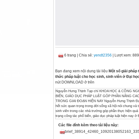
6 trang
|
Chia sẻ:
yendt2356
| Lượt xem: 889
Bạn đang xem nội dung tài liệu
Một số giải pháp
thức pháp luật cho học sinh, sinh viên ở Đại họ
nút DOWNLOAD ở trên
Nguyễn Hưng Thịnh Tạp chí KHOA HỌC & CÔNG NGHỆ 105(05): 163 - 168 163 MỘT SỐ GIẢI PHÁP TĂNG CƯỜNG CÔNG TÁC PHỔ BIẾN, GIÁO DỤC PHÁP LUẬT GÓP PHẦN NÂNG CAO Ý THỨC PHÁP LUẬT CHO HỌC SINH, SINH VIÊN Ở ĐẠI HỌC THÁI NGUYÊN TRONG GIAI ĐOẠN HIỆN NAY Nguyễn Hưng Thịnh Đại học Thái Nguyên TÓM TẮT Công tác phổ biến, giáo dục pháp luật có vị trí, vai trò hết sức quan trọng trong đời sống xã hội nói chung và trong các nhà trường nói riêng. Hoạt động phổ biến, giáo dục pháp luật cho học sinh, sinh viên trong các nhà trường góp phần thực hiện quá trình đào tạo nhằm phát triển toàn diện con người Việt Nam. Bài báo đánh giá thực trạng công tác phổ biến, giáo dục pháp luật hiện nay ở Đại học Thái Nguyên, từ đó đề xuất các giải pháp nhằm nâng cao chất lượng, hiệu quả của công tác này, góp phần nâng cao ý thức pháp luật cho học sinh, sinh viên ở Đại học Thái Nguyên. Từ khóa: Phổ biến, giáo dục pháp luật, ý thức pháp luật, học sinh, sinh viên. ĐẶT VẤN ĐỀ* Công tác phổ biến, giáo dục pháp luật (PBGDPL) luôn được Đảng, Nhà nước và các tổ chức đoàn thể xã hội chú trọng, quan tâm trong nhiều năm qua và coi đây là nhiệm vụ quan trọng, góp phần nâng cao hiểu biết, ý thức chấp hành pháp luật của cán bộ, nhân dân. Trong giai đoạn hiện nay, khi xu thế hội nhập kinh tế quốc tế đang diễn ra mạnh mẽ trên mọi lĩnh vực, đất nước ta đang trong tiến trình xây dựng Nhà nước pháp quyền xã hội chủ nghĩa Việt Nam của dân, do dân, vì dân thì công tác PBGDPL càng trở nên quan trọng và cần thiết. Văn kiện Đại hội đại biểu toàn quốc lần thứ IX của Đảng đã nhấn mạnh: “Phát huy dân chủ đi đôi với giữ vững kỷ luật, kỷ cương, tăng cường pháp chế, quản lý xã hội bằng pháp luật, tuyên truyền, giáo dục toàn dân, nâng cao ý thức chấp hành pháp luật”[1]. Điều này thể hiện quyết tâm của Đảng, Nhà nước và các tổ chức đoàn thể xã hội trong việc thực hiện công tác PBGDPL nhằm nâng cao ý thức chấp hành pháp luật của toàn dân. Ngày 09/12/2003, Ban Bí thư Trung ương Đảng (Khóa IX) đã ban hành Chỉ thị số 32- CT/TW về tăng cường sự lãnh đạo của Đảng trong công tác phổ biến, giáo dục pháp luật, nâng cao ý thức chấp hành pháp luật của cán * Tel: 0912.512.051 bộ, nhân dân. Chỉ thị đã xác định rõ: “phổ biến, giáo dục pháp luật là một bộ phận của công tác giáo dục chính trị, tư tưởng, là nhiệm vụ của toàn bộ hệ thống chính trị đặt dưới sự lãnh đạo của Đảng. Trong những năm tới, cần tập trung chỉ đạo, tổ chức thực hiện thật tốt công tác này để góp phần tạo chuyển biến căn bản về ý thức tôn trọng pháp luật và nghiêm chỉnh chấp hành pháp luật của cán bộ và nhân dân”[2]. Chỉ thị đã tạo một bước phát triển mới về nhận thức và lãnh đạo công tác PBGDPL, đưa công tác PBGDPL lên một tầm cao mới, đáp ứng yêu cầu công nghiệp hóa, hiện đại hóa đất nước. Tiếp tục thực hiện Chỉ thị số 32-CT/TW của Ban Bí thư Trung ương Đảng (Khóa IX), Thủ tướng Chính phủ đã ban hành Quyết định số 1928/QĐ-TTg ngày 20/11/2009 phê duyệt Đề án “Nâng cao chất lượng công tác phổ biến, giáo dục pháp luật trong nhà trường” (gọi tắt là Đề án 1928). Mục tiêu của Đề án là: “Nâng cao chất lượng và hiệu quả công tác phổ biến, giáo dục pháp luật trong nhà trường. Tạo sự chuyển biến mạnh mẽ về nhận thức, ý thức tôn trọng pháp luật và hành vi chấp hành pháp luật của nhà giáo, cán bộ quản lý cơ sở giáo dục và người học, góp phần ổn định môi trường giáo dục, nâng cao chất lượng giáo dục toàn diện” [3]. Ngày 20/6/2012, tại Kỳ họp thứ 3, Quốc hội nước Cộng hòa Xã hội Chủ nghĩa Việt Nam 168Số hóa bởi Trung tâm Học liệu – Đại học Thái Nguyên Nguyễn Hưng Thịnh Tạp chí KHOA HỌC & CÔNG NGHỆ 105(05): 163 - 168 164 Khóa XIII đã thông qua Luật phổ biến, giáo dục pháp luật và có hiệu lực thi hành từ ngày 01/01/2013. Luật đã dành Mục 3 của Chương II để quy định về Giáo dục pháp luật trong các cơ sở giáo dục của hệ thống giáo dục quốc dân. Điều này cho thấy tầm quan trọng của hoạt động giáo dục pháp luật trong nhà trường với ý nghĩa là một hình thức không thể thiếu, đặc trưng riêng của
Các file đính kèm theo tài liệu này:
brief_38914_42460_10920138052163_335