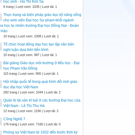
học sinh - Hà Thị Kim Sa
6 trang | Lượt xem: 1035 | Lượt tải: 1
Thực trạng và biện pháp giáo dục kỹ năng sống
cho sinh viên Đại học Sư phạm khối ngành
a học tự nhiên trường Đại học Đồng Nai - Đoàn
ị Hảo
10 trang | Lượt xem: 1008 | Lượt tải: 1
Tổ chức hoạt động dạy học tạo lập văn bản
nghị luận dựa trên tiến trình
10 trang | Lượt xem: 987 | Lượt tải: 1
Bài giảng Giáo dục môi trường ở tiểu học - Đại
học Phạm Văn Đồng
115 trang | Lượt xem: 900 | Lượt tải: 1
Hội nhập quốc tế trong quá trình đổi mới giáo
dục đại học Việt Nam
282 trang | Lượt xem: 1044 | Lượt tải: 2
Quản trị tài sản trí tuệ ở các trường Đại học của
Việt Nam - Lê Thị Thu Hà
12 trang | Lượt xem: 1190 | Lượt tải: 2
Công Nghệ 7
176 trang | Lượt xem: 7160 | Lượt tải: 0
Phóng sự Việt Nam từ 1932 đến trước thời kỳ