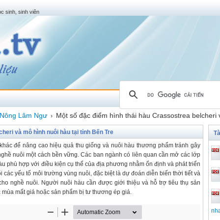
c sinh, sinh viên
Nông Lâm Ngư
Một số đặc điểm hình thái hàu Crassostrea belcheri 
›
heri và mô hình nuôi hàu tại tỉnh Bến Tre
Tà
 khác để nâng cao hiệu quả thu giống và nuôi hàu thương phẩm tránh gây
 nghề nuôi một cách bền vững. Các ban ngành có liên quan cần mở các lớp
àu phù hợp với điều kiện cụ thể của địa phương nhằm ổn định và phát triển
các yếu tố môi trường vùng nuôi, đặc biệt là dự đoán diễn biến thời tiết và
cho nghề nuôi. Người nuôi hàu cần được giới thiệu và hỗ trợ tiêu thụ sản
 mùa mất giá hoặc sản phẩm bị tư thương ép giá.
nh