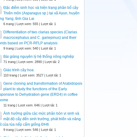
Đặc điếm sinh học và hiện trạng phân bố cây
Thiên môn (Asparagus sp.) tại xã Ayun, huyện
g Yang, tỉnh Gia Lai
6 trang | Lượt xem: 555 | Lượt tải: 1
Differentiation of two clarias species (Clarias
macrocephalus and C. gariepinus) and their
brids based on PCR-RFLP analysis
9 trang | Lượt xem: 540 | Lượt tải: 1
Bài giảng nguyên lý hệ thống nông nghiệp
71 trang | Lượt xem: 2890 | Lượt tải: 2
Giáo trình cây hoa
110 trang | Lượt xem: 3527 | Lượt tải: 1
Gene cloning and transformation of Arabidopsis
plant to study the functions of the Early
ponsive to Dehydration gene (ERD4) in coffee
nome
11 trang | Lượt xem: 646 | Lượt tải: 1
Ảnh hưởng giữa các mức phân bón vi sinh và
mật độ cấy đến sinh trưởng, phát triển và năng
t của lúa nếp cẩm giống ĐH6
9 trang | Lượt xem: 546 | Lượt tải: 1