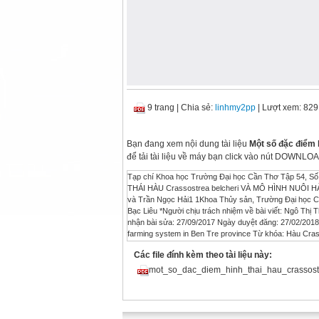
9 trang
|
Chia sẻ:
linhmy2pp
| Lượt xem: 829
Bạn đang xem nội dung tài liệu
Một số đặc điểm h
để tải tài liệu về máy bạn click vào nút DOWNLOA
Tạp chí Khoa học Trường Đại học Cần Thơ Tập 54, S
THÁI HÀU Crassostrea belcheri VÀ MÔ HÌNH NUÔI H
và Trần Ngọc Hải1 1Khoa Thủy sản, Trường Đại học C
Bạc Liêu *Người chịu trách nhiệm về bài viết: Ngô Thị 
Các file đính kèm theo tài liệu này:
mot_so_dac_diem_hinh_thai_hau_crassost