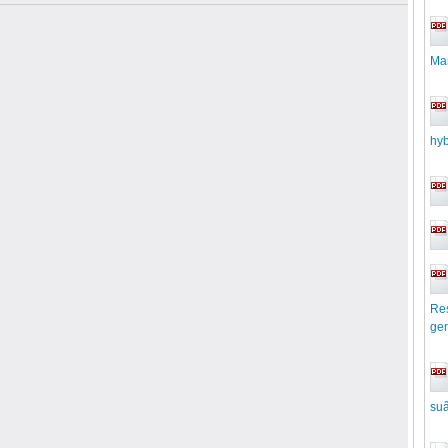
Man
hy
Res
ge
suấ