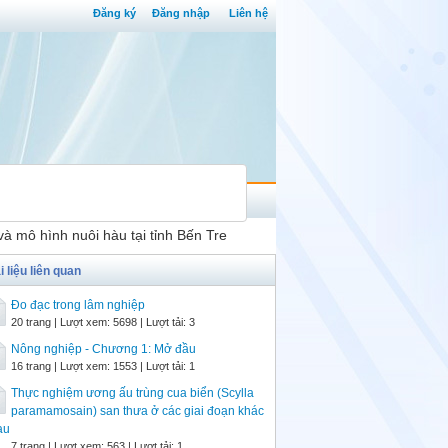
Đăng ký
Đăng nhập
Liên hệ
và mô hình nuôi hàu tại tỉnh Bến Tre
i liệu liên quan
Đo đạc trong lâm nghiệp
20 trang | Lượt xem: 5698 | Lượt tải: 3
Nông nghiệp - Chương 1: Mở đầu
16 trang | Lượt xem: 1553 | Lượt tải: 1
Thực nghiệm ương ấu trùng cua biển (Scylla
paramamosain) san thưa ở các giai đoạn khác
au
7 trang | Lượt xem: 563 | Lượt tải: 1