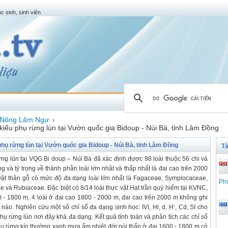
c sinh, sinh viên
Nông Lâm Ngư
›
kiểu phụ rừng lùn tại Vườn quốc gia Bidoup - Núi Bà, tỉnh Lâm Đồng
phụ rừng lùn tại Vườn quốc gia Bidoup - Núi Bà, tỉnh Lâm Đồng
Tà
ừng lùn tại VQG Bi doup – Núi Bà đã xác định được 98 loài thuộc 56 chi và
g và tỷ trọng về thành phần loài lớn nhât và thấp nhất là đai cao trên 2000
vật thân gỗ có mức độ đa dạng loài lớn nhất là Fagaceae, Symplocaceae,
Pho
và Rubiaceae. Đặc biệt có 8/14 loài thực vật Hạt trần quý hiếm tại KVNC,
0 - 1800 m, 4 loài ở đai cao 1800 - 2000 m, đai cao trên 2000 m không ghi
nào. Nghiên cứu một số chỉ số đa dạng sinh học: IVI, Hl, d, H’, Cd, SI cho
phụ rừng lùn nơi đây khá đa dạng. Kết quả tính toán và phân tích các chỉ số
iểu rừng kín thường xanh mưa ẩm nhiệt đới núi thấp ở đai 1600 - 1800 m có