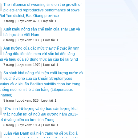
The influence of weaning time on the growth of
piglets and reproductive performance of sows
Viet Yen district, Bac Giang province
7 trang | Lượt xem: 470 | Lượt tải: 1
Xuất khẩu nông sản chế biến của Thái Lan và
bài học cho Việt Nam
8 trang | Lượt xem: 1006 | Lượt tải: 1
Ảnh hưởng của các mức thay thế thức ăn tinh
bằng đầu tôm lên men với sắn lát đến tăng
ng và hiệu qủa sử dụng thức ăn của bê lai Sind
7 trang | Lượt xem: 1979 | Lượt tải: 1
So sánh khả năng cải thiện chất lượng nước và
ức chế vibrio của xạ khuẩn Streptomyces
vulus và vi khuẩn Bacillus subtilis chọn lọc trong
thống nuôi tôm thẻ chân trắng (Litopenaeus
nnamei)
9 trang | Lượt xem: 526 | Lượt tải: 1
Ước tính trữ lượng và dự báo sản lượng khai
thác nguồn lợi cá ngừ đại dương năm 2013-
4 ở vùng biển xa bờ miền Trung
6 trang | Lượt xem: 1951 | Lượt tải: 1
Luận văn Đánh giá hiện trạng và đề xuất giải