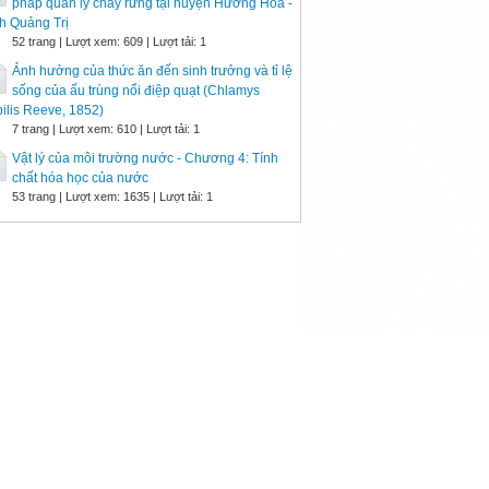
pháp quản lý cháy rừng tại huyện Hướng Hóa -
h Quảng Trị
52 trang | Lượt xem: 609 | Lượt tải: 1
Ảnh hưởng của thức ăn đến sinh trưởng và tỉ lệ
sống của ấu trùng nổi điệp quạt (Chlamys
ilis Reeve, 1852)
7 trang | Lượt xem: 610 | Lượt tải: 1
Vật lý của môi trường nước - Chương 4: Tính
chất hóa học của nước
53 trang | Lượt xem: 1635 | Lượt tải: 1