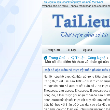
Thư viện tài liệu, ebook tổng hợp lớn nhất Việt Nam
Website chia sẻ tài liệu, ebook tham khảo cho các bạn họ
Trang Chủ
Tài Liệu
Upload
Trang Chủ
Kỹ Thuật - Công Nghệ
›
›
Một số đặc điểm hệ thực vật thân gỗ của 
Một số đặc điểm hệ thực vật thân gỗ của kiểu 
Nghiên cứu hệ thực vật thân gỗ trong kiểu phụ r
32 họ thực vật. Đai cao 1600 - 1800 m có số lượn
m. Nghiên cứu đã đưa ra kết luận có 7 họ thực 
Theaceae, Lauraceae, Ericaceae, Elaeocarpaceae 
trong đó, 7 loài được ghi nhận ở đai độ cao 160
nhận được bất kỳ loài thực vật quy cấp quý hiếm 
thấy hệ thực vật thân gỗ ở các đai cao của kiểu 
đa dạng loài cho thấy, kiểu phụ rừng lùn trong k