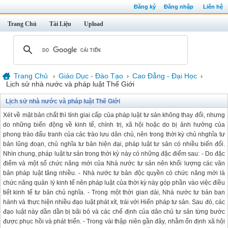
Đăng ký
Đăng nhập
Liên hệ
Trang Chủ
Tài Liệu
Upload
Trang Chủ
Giáo Dục - Đào Tạo
Cao Đẳng - Đại Học
›
›
›
Lịch sử nhà nước và pháp luật Thế Giới
Lịch sử nhà nước và pháp luật Thế Giới
Xét về mặt bản chất thì tính giai cấp của pháp luật tư sản không thay đổi, nhưng
do những biến động về kinh tế, chính trị, xã hội hoặc do bị ảnh hưởng của
phong trào đấu tranh của các trào lưu dân chủ, nên trong thời kỳ chủ nhghĩa tư
bản lũng đoạn, chủ nghĩa tư bản hiện đại, pháp luật tư sản có nhiều biến đổi.
Nhìn chung, pháp luật tư sản trong thời kỳ này có những đặc điểm sau: - Do đặc
điểm và một số chức năng mới của Nhà nước tư sản nên khối lượng các văn
bản pháp luật tăng nhiều. - Nhà nước tư bản độc quyền có chức năng mới là
chức năng quản lý kinh tế nên pháp luật của thời kỳ này góp phần vào việc điều
tiết kinh tế tư bản chủ nghĩa. - Trong một thời gian dài, Nhà nước tư bản ban
hành và thực hiện nhiều đạo luật phát xít, trái với Hiến pháp tư sản. Sau đó, các
đạo luật này dần dần bị bãi bỏ và các chế định của dân chủ tư sản từng bước
được phục hồi và phát triển. - Trong vài thập niên gần đây, nhằm ổn định xã hội