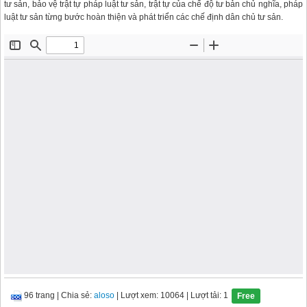
tư sản, bảo vệ trật tự pháp luật tư sản, trật tự của chế độ tư bản chủ nghĩa, pháp
luật tư sản từng bước hoàn thiện và phát triển các chế định dân chủ tư sản.
96 trang
|
Chia sẻ:
aloso
| Lượt xem: 10064
| Lượt tải: 1
Free