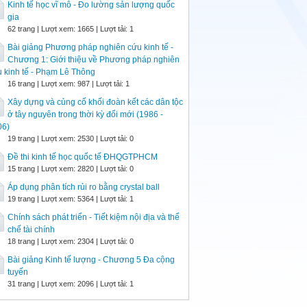
Kinh tế học vĩ mô - Đo lường sản lượng quốc
gia
62 trang | Lượt xem: 1665 | Lượt tải: 1
Bài giảng Phương pháp nghiên cứu kinh tế -
Chương 1: Giới thiệu về Phương pháp nghiên
 kinh tế - Phạm Lê Thông
16 trang | Lượt xem: 987 | Lượt tải: 1
Xây dựng và củng cố khối đoàn kết các dân tộc
ở tây nguyên trong thời kỳ đổi mới (1986 -
06)
19 trang | Lượt xem: 2530 | Lượt tải: 0
Đề thi kinh tế học quốc tế ĐHQGTPHCM
15 trang | Lượt xem: 2820 | Lượt tải: 0
Áp dụng phân tích rủi ro bằng crystal ball
19 trang | Lượt xem: 5364 | Lượt tải: 1
Chính sách phát triển - Tiết kiệm nội địa và thể
chế tài chính
18 trang | Lượt xem: 2304 | Lượt tải: 0
Bài giảng Kinh tế lượng - Chương 5 Đa cộng
tuyến
31 trang | Lượt xem: 2096 | Lượt tải: 1