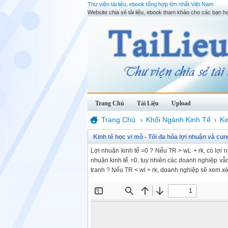
Thư viện tài liệu, ebook tổng hợp lớn nhất Việt Nam
Website chia sẻ tài liệu, ebook tham khảo cho các bạn họ
Trang Chủ
Tài Liệu
Upload
Trang Chủ
Khối Ngành Kinh Tế
Ki
›
›
Kinh tế học vi mô - Tối đa hóa lợi nhuận và cu
Lợi nhuận kinh tế =0 ? Nếu TR > wL + rk, có lợi 
nhuận kinh tế =0, tuy nhiên các doanh nghiệp vẫn
tranh ? Nếu TR < wl + rk, doanh nghiệp sẽ xem xé