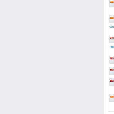
cứu
20