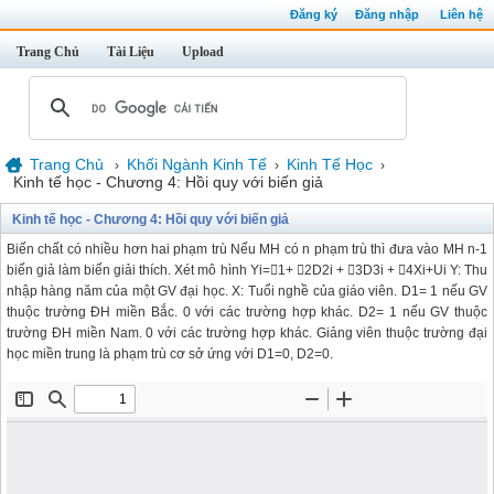
Đăng ký
Đăng nhập
Liên hệ
Trang Chủ
Tài Liệu
Upload
Trang Chủ
Khối Ngành Kinh Tế
Kinh Tế Học
›
›
›
Kinh tế học - Chương 4: Hồi quy với biến giả
Kinh tế học - Chương 4: Hồi quy với biến giả
Biến chất có nhiều hơn hai phạm trù Nếu MH có n phạm trù thì đưa vào MH n-1
biến giả làm biến giải thích. Xét mô hình Yi=1+ 2D2i + 3D3i + 4Xi+Ui Y: Thu
nhập hàng năm của một GV đại học. X: Tuổi nghề của giáo viên. D1= 1 nếu GV
thuộc trường ĐH miền Bắc. 0 với các trường hợp khác. D2= 1 nếu GV thuộc
trường ĐH miền Nam. 0 với các trường hợp khác. Giảng viên thuộc trường đại
học miền trung là phạm trù cơ sở ứng với D1=0, D2=0.