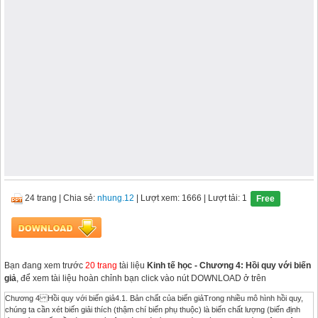
24 trang
|
Chia sẻ:
nhung.12
| Lượt xem: 1666
| Lượt tải: 1
Free
Bạn đang xem trước
20 trang
tài liệu
Kinh tế học - Chương 4: Hồi quy với biến
giả
, để xem tài liệu hoàn chỉnh bạn click vào nút DOWNLOAD ở trên
Chương 4 Hồi quy với biến giả4.1. Bản chất của biến giảTrong nhiều mô hình hồi quy,
chúng ta cần xét biến giải thích (thậm chí biến phụ thuộc) là biến chất lượng (biến định