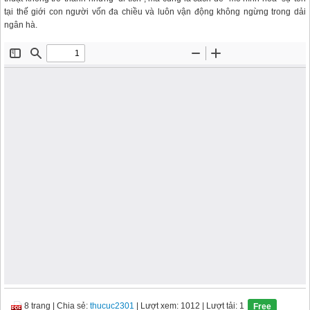
tại thế giới con người vốn đa chiều và luôn vận động không ngừng trong dải
ngân hà.
8 trang
|
Chia sẻ:
thucuc2301
| Lượt xem: 1012
| Lượt tải: 1
Free