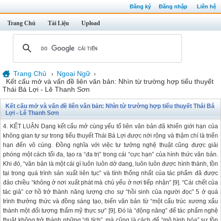
Đăng ký
Đăng nhập
Liên hệ
Trang Chủ
Tài Liệu
Upload
Trang Chủ
Ngoại Ngữ
›
›
Kết cấu mở và vấn đề liên văn bản: Nhìn từ trường hợp tiểu thuyết
Thái Bá Lợi - Lê Thanh Sơn
Kết cấu mở và vấn đề liên văn bản: Nhìn từ trường hợp tiểu thuyết Thái Bá
Lợi - Lê Thanh Sơn
4. KẾT LUẬN Dạng kết cấu mở cùng yếu tố liên văn bản đã khiến giới hạn của
không gian tự sự trong tiểu thuyết Thái Bá Lợi được nới rộng và thậm chí là triển
hạn đến vô cùng. Đồng nghĩa với việc tư tưởng nghệ thuật cũng được giải
phóng một cách tối đa, tạo ra “đa trị” trong cái “cực hạn” của hình thức văn bản.
Khi đó, “văn bản là một cái gì luôn luôn dở dang, luôn luôn được hình thành, tồn
tại trong quá trình sản xuất liên tục” và tính thống nhất của tác phẩm đã được
đảo chiều “không ở nơi xuất phát mà chủ yếu ở nơi tiếp nhận” [9]. “Cái chết của
tác giả” cơ hồ trở thành năng lượng cho sự “hồi sinh của người đọc” 5 ở quá
trình thưởng thức và đồng sáng tạo, biến văn bản từ “một cấu trúc xương xẩu
thành một đối tượng thẩm mỹ thực sự” [9]. Đó là “động năng” để tác phẩm nghệ
thuật không trở thành những “di tích”, mà cũng là cách để “mô hình hóa” sự tồn