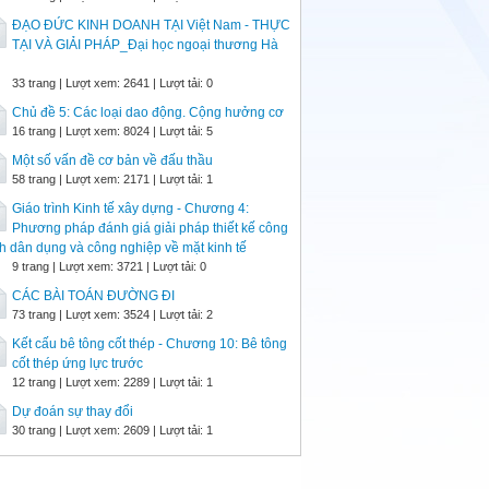
ĐẠO ĐỨC KINH DOANH TẠI Việt Nam - THỰC
TẠI VÀ GIẢI PHÁP_Đại học ngoại thương Hà
i
33 trang | Lượt xem: 2641 | Lượt tải: 0
Chủ đề 5: Các loại dao động. Cộng hưởng cơ
16 trang | Lượt xem: 8024 | Lượt tải: 5
Một số vấn đề cơ bản về đấu thầu
58 trang | Lượt xem: 2171 | Lượt tải: 1
Giáo trình Kinh tế xây dựng - Chương 4:
Phương pháp đánh giá giải pháp thiết kế công
nh dân dụng và công nghiệp về mặt kinh tế
9 trang | Lượt xem: 3721 | Lượt tải: 0
CÁC BÀI TOÁN ĐƯỜNG ĐI
73 trang | Lượt xem: 3524 | Lượt tải: 2
Kết cấu bê tông cốt thép - Chương 10: Bê tông
cốt thép ứng lực trước
12 trang | Lượt xem: 2289 | Lượt tải: 1
Dự đoán sự thay đổi
30 trang | Lượt xem: 2609 | Lượt tải: 1