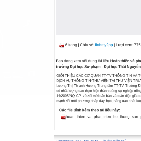
6 trang
|
Chia sẻ:
linhmy2pp
| Lượt xem: 775
Bạn đang xem nội dung tài liệu
Hoàn thiện và phá
trường Đại học Sư phạm - Đại học Thái Nguyên
GIỚI THIỆU CÁC CƠ QUAN TT-TV THÔNG TIN VÀ TƯ LIỆU - 2/2017 | 45 HOÀN THIỆN VÀ PHÁT TRIỂN HỆ THỐNG SẢN PHẨM VÀ DỊCH VỤ THÔNG TIN-THƯ VIỆN TẠI THƯ VIỆN TRƯỜNG ĐẠI HỌC SƯ PHẠM- ĐẠI HỌC THÁI NGUYÊN Phạm Th ị Minh Nguyệt, Lương Th ị Th anh Hương Trung tâm TT-TV, Trường ĐH Sư Phạm Th ái Nguyên Mở đầu Nhằm đáp ứng nhiệm vụ đào tạo nguồn nhân lực có chất lượng cao thực hiện thành công sự nghiệp công nghiệp hóa, hiện đại hóa đất nước, Chính phủ đã ban hành Nghị quyết số 14/2005/NQ-CP về đổi mới căn bản và toàn diện giáo dục đại học Việt Nam giai đoạn 2006 - 2020. Để đạt được mục tiêu trên, cần đẩy mạnh đổi mới phương pháp dạy-học, nâng cao chất lượng đào tạo, Nghị quyết nêu rõ: “... Đổi mới phương pháp đào tạo theo 3 tiêu chí: trang bị cách học; phát huy tính chủ động của người học; sử dụng công nghệ thông tin và truyền thông trong hoạt động dạy và học. Khai thác các nguồn tư liệu giáo dục mở và nguồn tư liệu trên mạng Internet. Lựa chọn, sử dụng các chương trình, giáo trình tiên tiến của các nước” [1]. ‘’Th ực tiễn đổi mới phương thức đào tạo đã làm cho nhu cầu thông tin nói chung, trong đó có nhu cầu về nguồn học liệu, về nguồn thông tin khoa học ở người dạy và người học ngày càng cao hơn, đầy đủ, đa dạng hơn. Việc đáp ứng được đòi hỏi này yêu cầu thư viện/cơ quan thông tin phải quan tâm nhiều hơn nữa tới hệ thống sản phẩm và dịch vụ TT-TV, thước đo phản ánh hiệu quả hoạt động của thư viện/cơ quan thông tin. Vì thế việc nghiên cứu đổi mới hoạt động TT-TV đáp ứng với những thách thức, yêu cầu mà khoa học và công nghệ, giáo dục và đào tạo đặt ra tại các trường đại học lúc này hết sức cần thiết, mang ý nghĩa lý luận và thực tiễn sâu sắc. Một trong những nhiệm vụ trọng tâm đặt ra cho các thư viện đại học hiện nay đó là vấn đề phát triển, nâng cao chất lượng và phát triển hệ thống sản phẩm và dịch vụ TT-TV nhằm thỏa mãn nhu cầu thông tin ngày càng cao và đa dạng của người dùng tin, đáp ứng yêu cầu đổi mới giáo dục” [2]. 1. Vai trò của hệ thống sản phẩm và dịch vụ thông tin-thư viện Sản phẩm TT-TV là kết quả quá trình xử lý thông tin như phân loại, biên mục, định từ khóa, tóm tắt, chú giải..., nó phản ánh nguồn tin xác định- phản ánh vốn tài liệu của thư viện/cơ quan thông tin, không những thế nó là công cụ để tìm tin trong nguồn tin đó. Dịch vụ TT-TV được tạo ra nhằm đáp ứng nhu cầu thông tin và trao đổi thông tin của người sử dụng các thư viện/cơ quan thông tin nói chung. Dịch vụ TT-TV được tạo ra nhằm kích thích nhu cầu tin, sử dụng sản phẩm thông tin thư viện của người dùng tin, đồng thời nâng cao hiệu quả sử dụng thông tin. Tất cả thư viện/cơ quan thông tin tạo ra các dịch vụ đều nhằm một mục đích cao nhất là hướng tới người dùng tin thông tin trong cơ quan mình. Sản phẩm và dịch vụ TT-TV (SP&DVTT-TV) là kết quả hoạt động chủ yếu của thư viện, đóng vai trò là cầu nối 46 | THÔNG TIN VÀ TƯ LIỆU - 2/2017 GIỚI THIỆU CÁC CƠ QUAN TT-TV giữa người dùng tin với các “bộ sưu tập” của thư viện, hay rộng hơn là các nguồn/ hệ thống thông tin, nhằm đáp ứng các loại nhu cầu thông tin. Đối với người khai thác và sử dụng thư viện, sản phẩm dịch vụ thông tin đa dạng giúp họ có thể khai thác thuận lợi một thông tin nào đó mà không mất nhiều thời gian, công sức. SP&DVTT-TV là công cụ, phương tiện, phương thức khai thác đáp ứng nhu cầu thông tin của người dùng tin. Để thực hiện tốt chức năng cung cấp thông tin cho người dùng tin, thư viện/cơ quan thông tin phải quản lý tốt nguồn tin của mình. Vì vậy, SP&DVTT-TV còn giúp các thư viện/cơ quan thông tin quản lý, kiểm soát tốt và cung cấp chúng một cách hiệu quả tới người dùng tin. Như vậy, SP&DVTT- TV đóng vai trò là công cụ để cán bộ thư viện phổ biến, cung cấp thông tin đến người dùng tin. SP&DVTT-TV góp phần hỗ trợ các thư viện/cơ quan thông tin đặc biệt các thư viện trường đại học, thư viện khoa học bổ sung nguồn kinh phí. Ngoài việc cung cấp các sản phẩm, dịch vụ miễn phí, họ đã tạo ra các sản phẩm dịch vụ mang tính thương phẩm hoá cao để hỗ trợ cho nguồn tài chính của mình. Và 
Các file đính kèm theo tài liệu này:
hoan_thien_va_phat_trien_he_thong_san_