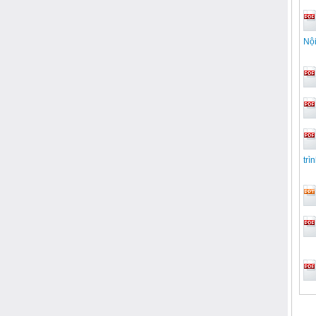
Nộ
trì