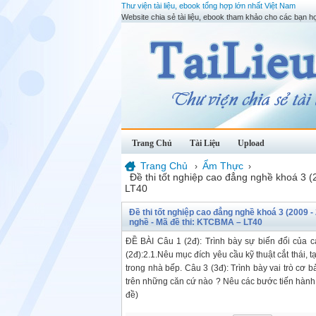
Thư viện tài liệu, ebook tổng hợp lớn nhất Việt Nam
Website chia sẻ tài liệu, ebook tham khảo cho các bạn họ
Trang Chủ
Tài Liệu
Upload
Trang Chủ
Ẩm Thực
›
›
Đề thi tốt nghiệp cao đẳng nghề khoá 3 
LT40
Đề thi tốt nghiệp cao đẳng nghề khoá 3 (2009 -
nghề - Mã đề thi: KTCBMA – LT40
ĐỀ BÀI Câu 1 (2đ): Trình bày sự biến đổi của các 
(2đ):2.1.Nêu mục đích yêu cầu kỹ thuật cắt thái, 
trong nhà bếp. Câu 3 (3đ): Trình bày vai trò cơ
trên những căn cứ nào ? Nêu các bước tiến hành 
đề)