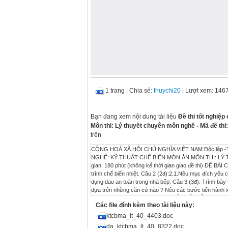
1 trang
|
Chia sẻ:
thuychi20
| Lượt xem: 146
Bạn đang xem nội dung tài liệu
Đề thi tốt nghiệp
Môn thi: Lý thuyết chuyên môn nghề - Mã đề th
trên
CỘNG HOÀ XÃ HỘI CHỦ NGHĨA VIỆT NAM Độc lập -
NGHỀ: KỸ THUẬT CHẾ BIẾN MÓN ĂN MÔN THI: LÝ THU
gian: 180 phút (không kể thời gian giao đề thi) ĐỀ BÀI Câu
trình chế biến nhiệt. Câu 2 (2đ):2.1.Nêu mục đích yêu cầ
dụng dao an toàn trong nhà bếp. Câu 3 (3đ): Trình bày
dựa trên những căn cứ nào ? Nêu các bước tiến hành x
.........., ngày tháng năm 2012 DUYỆT HỘI ĐỒNG T
Các file đính kèm theo tài liệu này:
ktcbma_lt_40_4403.doc
da_ktcbma_lt_40_8322.doc