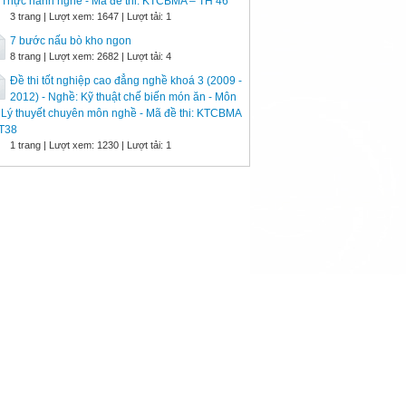
: Thực hành nghề - Mã đề thi: KTCBMA – TH 46
3 trang | Lượt xem: 1647 | Lượt tải: 1
7 bước nấu bò kho ngon
8 trang | Lượt xem: 2682 | Lượt tải: 4
Đề thi tốt nghiệp cao đẳng nghề khoá 3 (2009 -
2012) - Nghề: Kỹ thuật chế biến món ăn - Môn
: Lý thuyết chuyên môn nghề - Mã đề thi: KTCBMA
LT38
1 trang | Lượt xem: 1230 | Lượt tải: 1