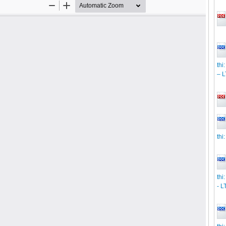
thi
– 
thi
thi
- L