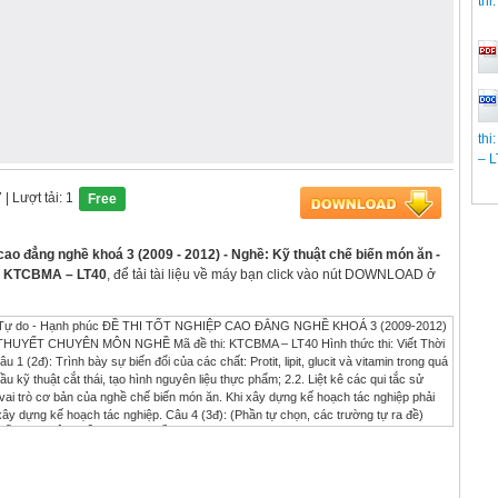
thi
thi
– 
7
| Lượt tải: 1
Free
 cao đẳng nghề khoá 3 (2009 - 2012) - Nghề: Kỹ thuật chế biến món ăn -
i: KTCBMA – LT40
, để tải tài liệu về máy bạn click vào nút DOWNLOAD ở
Tự do - Hạnh phúc ĐỀ THI TỐT NGHIỆP CAO ĐẲNG NGHỀ KHOÁ 3 (2009-2012)
YẾT CHUYÊN MÔN NGHỀ Mã đề thi: KTCBMA – LT40 Hình thức thi: Viết Thời
 1 (2đ): Trình bày sự biến đổi của các chất: Protit, lipit, glucit và vitamin trong quá
u kỹ thuật cắt thái, tạo hình nguyên liệu thực phẩm; 2.2. Liệt kê các qui tắc sử
 vai trò cơ bản của nghề chế biến món ăn. Khi xây dựng kế hoạch tác nghiệp phải
ây dựng kế hoạch tác nghiệp. Câu 4 (3đ): (Phần tự chọn, các trường tự ra đề)
HI TỐT NGHIỆP TIỂU BAN RA ĐỀ THI