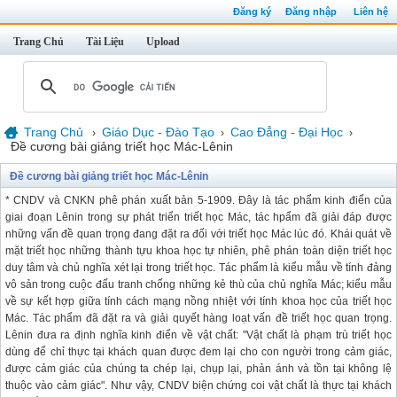
Đăng ký
Đăng nhập
Liên hệ
Trang Chủ
Tài Liệu
Upload
Trang Chủ
Giáo Dục - Đào Tạo
Cao Đẳng - Đại Học
›
›
›
Đề cương bài giảng triết học Mác-Lênin
Đề cương bài giảng triết học Mác-Lênin
* CNDV và CNKN phê phán xuất bản 5-1909. Đây là tác phẩm kinh điển của
giai đoạn Lênin trong sự phát triển triết học Mác, tác hpẩm đã giải đáp được
những vấn đề quan trọng đang đặt ra đối với triết học Mác lúc đó. Khái quát về
mặt triết học những thành tựu khoa học tự nhiên, phê phán toàn diện triết học
duy tâm và chủ nghĩa xét lại trong triết học. Tác phẩm là kiểu mẫu về tính đảng
vô sản trong cuộc đấu tranh chống những kẻ thù của chủ nghĩa Mác; kiểu mẫu
về sự kết hợp giữa tính cách mạng nồng nhiệt với tính khoa học của triết học
Mác. Tác phẩm đã đặt ra và giải quyết hàng loạt vấn đề triết học quan trọng.
Lênin đưa ra định nghĩa kinh điển về vật chất: "Vật chất là phạm trù triết học
dùng để chỉ thực tại khách quan được đem lại cho con người trong cảm giác,
được cảm giác của chúng ta chép lại, chụp lại, phản ánh và tồn tại không lệ
thuộc vào cảm giác". Như vậy, CNDV biện chứng coi vật chất là thực tại khách