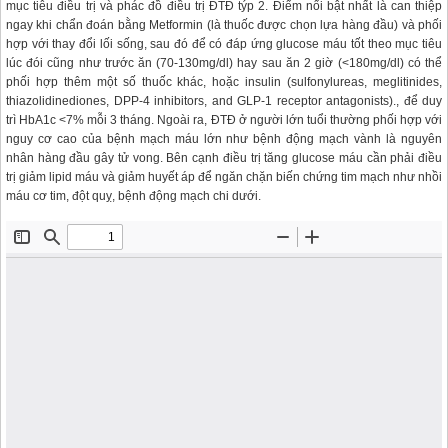
mục tiêu điều trị và phác đồ điều trị ĐTĐ týp 2. Điểm nổi bật nhất là can thiệp
ngay khi chẩn đoán bằng Metformin (là thuốc được chọn lựa hàng đầu) và phối
hợp với thay đổi lối sống, sau đó để có đáp ứng glucose máu tốt theo mục tiêu
lúc đói cũng như trước ăn (70-130mg/dl) hay sau ăn 2 giờ (<180mg/dl) có thể
phối hợp thêm một số thuốc khác, hoặc insulin (sulfonylureas, meglitinides,
thiazolidinediones, DPP-4 inhibitors, and GLP-1 receptor antagonists)., để duy
trì HbA1c <7% mỗi 3 tháng. Ngoài ra, ĐTĐ ở người lớn tuổi thường phối hợp với
nguy cơ cao của bệnh mạch máu lớn như bệnh động mạch vành là nguyên
nhân hàng đầu gây tử vong. Bên cạnh điều trị tăng glucose máu cần phải điều
trị giảm lipid máu và giảm huyết áp để ngăn chặn biến chứng tim mạch như nhồi
máu cơ tim, đột quỵ, bệnh động mạch chi dưới.