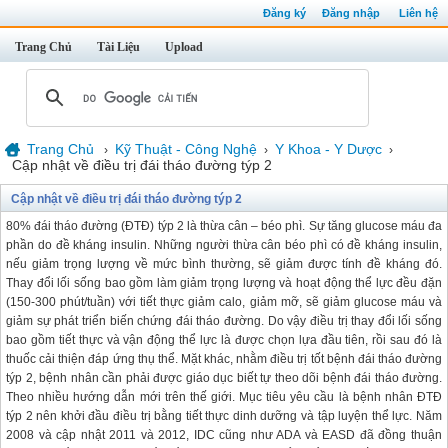
Đăng ký
Đăng nhập
Liên hệ
Trang Chủ
Tài Liệu
Upload
Trang Chủ
Kỹ Thuật - Công Nghệ
Y Khoa - Y Dược
›
›
›
Cập nhật về điều trị đái tháo đường týp 2
Cập nhật về điều trị đái tháo đường týp 2
80% đái tháo đường (ĐTĐ) týp 2 là thừa cân – béo phì. Sự tăng glucose máu đa
phần do đề kháng insulin. Những người thừa cân béo phì có đề kháng insulin,
nếu giảm trọng lượng về mức bình thường, sẽ giảm được tính đề kháng đó.
Thay đổi lối sống bao gồm làm giảm trọng lượng và hoạt động thể lực đều đặn
(150-300 phút/tuần) với tiết thực giảm calo, giảm mỡ, sẽ giảm glucose máu và
giảm sự phát triển biến chứng đái tháo đường. Do vậy điều trị thay đổi lối sống
bao gồm tiết thực và vận động thể lực là được chọn lựa đầu tiên, rồi sau đó là
thuốc cải thiện đáp ứng thụ thể. Mặt khác, nhằm điều trị tốt bệnh đái tháo đường
týp 2, bệnh nhân cần phải được giáo dục biết tự theo dõi bệnh đái tháo đường.
Theo nhiều hướng dẫn mới trên thế giới. Mục tiêu yêu cầu là bệnh nhân ĐTĐ
týp 2 nên khởi đầu điều trị bằng tiết thực dinh dưỡng và tập luyện thể lực. Năm
2008 và cập nhật 2011 và 2012, IDC cũng như ADA và EASD đã đồng thuận