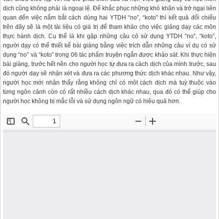
dịch cũng không phải là ngoại lệ. Để khắc phục những khó khăn và trở ngại liên
quan đến việc nắm bắt cách dùng hai YTDH “no”, “koto” thì kết quả đối chiếu
trên đây sẽ là một tài liệu có giá trị để tham khảo cho việc giảng dạy các môn
thực hành dịch. Cụ thể là khi gặp những câu có sử dụng YTDH “no”, “koto”,
người dạy có thể thiết kế bài giảng bằng việc trích dẫn những câu ví dụ có sử
dụng “no” và “koto” trong 06 tác phẩm truyện ngắn được khảo sát. Khi thực hiện
bài giảng, trước hết nên cho người học tự đưa ra cách dịch của mình trước, sau
đó người dạy sẽ nhận xét và đưa ra các phương thức dịch khác nhau. Như vậy,
người học mới nhận thấy rằng không chỉ có một cách dịch mà tuỳ thuộc vào
từng ngôn cảnh còn có rất nhiều cách dịch khác nhau, qua đó có thể giúp cho
người học không bị mắc lỗi và sử dụng ngôn ngữ có hiệu quả hơn.