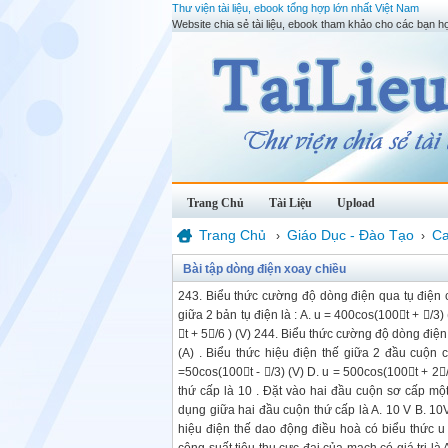
Thư viện tài liệu, ebook tổng hợp lớn nhất Việt Nam
Website chia sẻ tài liệu, ebook tham khảo cho các bạn họ
Trang Chủ
Tài Liệu
Upload
Trang Chủ
Giáo Dục - Đào Tạo
Ca
›
›
Bài tập dòng điện xoay chiều
243. Biểu thức cường độ dòng điện qua tụ điện c
giữa 2 bản tụ điện là : A. u = 400cos(100t + /3
t + 5/6 ) (V) 244. Biểu thức cường độ dòng điệ
(A) . Biểu thức hiệu điện thế giữa 2 đầu cuộn c
=50cos(100t - /3) (V) D. u = 500cos(100t + 2
thứ cấp là 10 . Đặt vào hai đầu cuộn sơ cấp một 
dụng giữa hai đầu cuộn thứ cấp là A. 10 V B. 10
hiệu điện thế dao động điều hoà có biểu thức u =