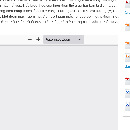
là A. 220W. B. 242W. C. 440W. D. 484W. 247. Cho mạch điện xoay chiều gồm
 mắc nối tiếp. Nếu biểu thức của hiệu điện thế giữa hai bản tụ điện là uc =
g điện trong mạch là A. i = 5 cos(100πt + ) (A). B. i = 5 cos(100πt ) (A).C. i
Gro
248. Một đoạn mạch gồm một điện trở thuần mắc nối tiếp với một tụ điện. Biết
ở hai đầu điện trở là 60V. Hiệu điện thế hiệu dụng ở hai đầu tụ điện là A.
dựn