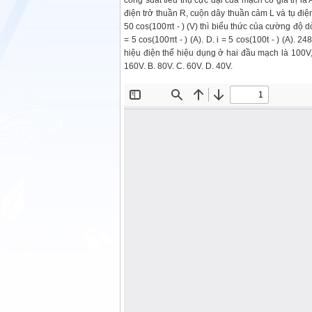
công suất tiêu thụ cực đại của mạch có giá trị 
điện trở thuần R, cuộn dây thuần cảm L và tụ điện
50 cos(100πt - ) (V) thì biểu thức của cường độ dòn
= 5 cos(100πt - ) (A). D. i = 5 cos(100t - ) (A). 
hiệu điện thế hiệu dụng ở hai đầu mạch là 100V, 
160V. B. 80V. C. 60V. D. 40V.