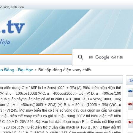
c sinh, sinh viên
o Đẳng - Đại Học
Bài tập dòng điện xoay chiều
›
Tà
ó điện dung C = 16F là i = 2cos(100t + /3) (A) Biểu thức hiệu điện thế
) (V) B. u = 100cos100t (V)C. u = 400cos(100t - /6) (V) D. u = 400cos(100
n qua cuộn dây thuần cảm có độ tự cảm L = 31,8mH là : i = 5cos(100t + /6)
ảm là : A. u =50cos(100t + 2/3) (V) B. u = 50 cos(100t + /6) (V)C. u
/3 ) (V) 245. Một máy biến thế có tỉ lệ số vòng dây của cuộn sơ cấp và cuộn
hiệu điện thế xoay chiều có giá trị hiệu dụng 200V thì hiệu điện thế hiệu
V C. 20 V D. 20V 246. Đặt vào hai đầu đoạn mạch R, L, C mắc nối tiếp một
 220 cost (V). Biết điện trở thuần của mạch là 100  . Khi  thay đổi thì