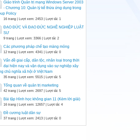
Giáo trình Quản trị mạng Windows Server 2003
- Chương 10: Quản lý kế thừa ứng dụng trong
up Policy
16 trang | Lượt xem: 2453 | Lượt tải: 1
ĐẠO ĐỨC VÀ ĐẠO ĐỨC NGHỀ NGHIỆP LUẬT
SƯ
9 trang | Lượt xem: 3366 | Lượt tải: 2
Các phương pháp chế tạo màng mỏng
12 trang | Lượt xem: 4341 | Lượt tải: 0
Vấn đề giai cấp, dân tộc, nhân loại trong thời
đại hiện nay và vận dụng vào sự nghiệp xây
g chủ nghĩa xã hội ở Việt Nam
35 trang | Lượt xem: 5515 | Lượt tải: 5
Tổng quan về quản trị marketing
42 trang | Lượt xem: 2697 | Lượt tải: 5
Bài tập Hình học không gian 11 (Kèm lời giải)
16 trang | Lượt xem: 12657 | Lượt tải: 4
Đề cương luật dân sự
37 trang | Lượt xem: 2413 | Lượt tải: 0