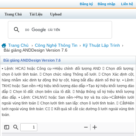
Đăng ký
Đăng nhập
Liên hệ
Trang Chủ
Tài Liệu
Upload
Trang Chủ
Công Nghệ Thông Tin
Kỹ Thuật Lập Trình
›
›
›
Bài giảng ANDDesign Version 7.6
Bài giảng ANDDesign Version 7.6
• Lệnh: HCA hoặc Công cụ->Hiệu chỉnh đối tượng AND  Chọn đối tượng:
chọn ô lưới tính toán.  Chọn chức năng Thông số lưới.  Chọn Xác định cột,
hàng nhằm xác định tự động thứ tự cột, hàng bắt đầu đánh số thứ tự. • Lệnh:
TKH hoặc San nền->Ký hiệu khối lượng đào đắp->Tạo ký hiệu khối lượng đào
đắp  Chọn lô đất: chọn biên của lô đất.  Nhập thông số ký hiệu khối lượng
đào đắp. • Lệnh: CHLNV hoặc San nền->Phụ trợ và tra cứu->Cắt/Hiện lưới
ngoài vùng tính toán  Chọn lưới tính san lấp: chọn ô lưới tính toán.  Cắt/Hiện
lưới ngoài vùng tính toán
: C  Kết quả sẽ cắt các đường ô lưới ngoài vùng tính
toán.