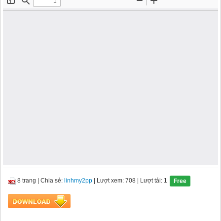
8 trang
|
Chia sẻ:
linhmy2pp
| Lượt xem: 708
| Lượt tải: 1
Free