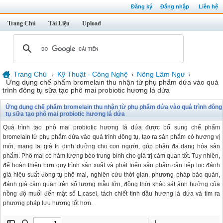
Đăng ký
Đăng nhập
Liên hệ
Trang Chủ
Tài Liệu
Upload
Trang Chủ
Kỹ Thuật - Công Nghệ
Nông Lâm Ngư
›
›
›
Ứng dụng chế phẩm bromelain thu nhận từ phụ phẩm dứa vào quá
trình đông tụ sữa tạo phô mai probiotic hương lá dứa
Ứng dụng chế phẩm bromelain thu nhận từ phụ phẩm dứa vào quá trình đông
tụ sữa tạo phô mai probiotic hương lá dứa
Quá trình tạo phô mai probiotic hương lá dứa được bổ sung chế phẩm
bromelain từ phụ phẩm dứa vào quá trình đông tụ, tạo ra sản phẩm có hương vị
mới, mang lại giá trị dinh dưỡng cho con người, góp phần đa dạng hóa sản
phẩm. Phô mai có hàm lượng béo trung bình cho giá trị cảm quan tốt. Tuy nhiên,
để hoàn thiện hơn quy trình sản xuất và phát triển sản phẩm cần tiếp tục đánh
giá hiệu suất đông tụ phô mai, nghiên cứu thời gian, phương pháp bảo quản,
đánh giá cảm quan trên số lượng mẫu lớn, đồng thời khảo sát ảnh hưởng của
nồng độ muối đến mật số L.casei, tách chiết tinh dầu hương lá dứa và tìm ra
phương pháp lưu hương tốt hơn.